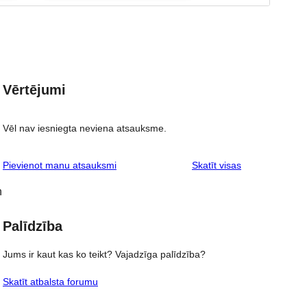
Vērtējumi
Vēl nav iesniegta neviena atsauksme.
atsauksmes
Pievienot manu atsauksmi
Skatīt visas
n
Palīdzība
Jums ir kaut kas ko teikt? Vajadzīga palīdzība?
Skatīt atbalsta forumu