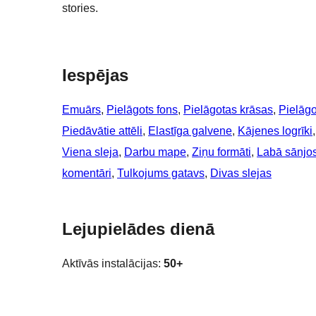
stories.
Iespējas
Emuārs
, 
Pielāgots fons
, 
Pielāgotas krāsas
, 
Pielāg
Piedāvātie attēli
, 
Elastīga galvene
, 
Kājenes logrīki
,
Viena sleja
, 
Darbu mape
, 
Ziņu formāti
, 
Labā sānjo
komentāri
, 
Tulkojums gatavs
, 
Divas slejas
Lejupielādes dienā
Aktīvās instalācijas:
50+