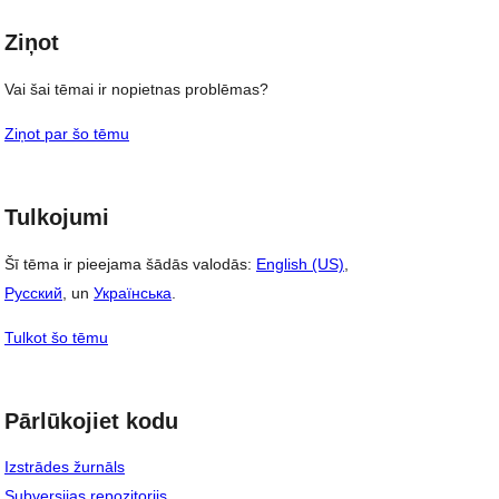
Ziņot
Vai šai tēmai ir nopietnas problēmas?
Ziņot par šo tēmu
Tulkojumi
Šī tēma ir pieejama šādās valodās:
English (US)
,
Русский
, un
Українська
.
Tulkot šo tēmu
Pārlūkojiet kodu
Izstrādes žurnāls
Subversijas repozitorijs