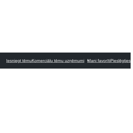
Iesniegt tēmu
Komerciālu tēmu uzņēmumi
Mani favorīti
Pieslēgties