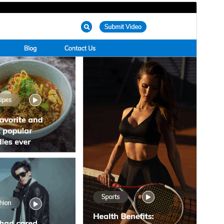
Pārskati
Lejupielādēt
Versija
5.4.2
Pēdējoreiz atjaunināts
19 jūlijs, 2026
Aktīvas instalācijas
50+
PHP versija
7.2
Tēmas sākumlapa