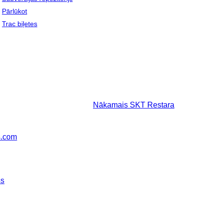
Pārlūkot
Trac biļetes
Nākamais
SKT Restara
s.com
ss