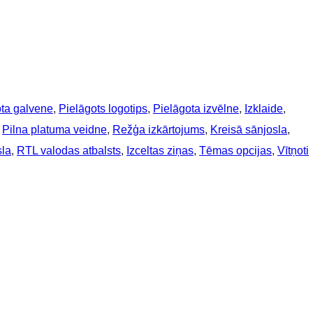
ota galvene
, 
Pielāgots logotips
, 
Pielāgota izvēlne
, 
Izklaide
, 
 
Pilna platuma veidne
, 
Režģa izkārtojums
, 
Kreisā sānjosla
, 
sla
, 
RTL valodas atbalsts
, 
Izceltas ziņas
, 
Tēmas opcijas
, 
Vītņoti