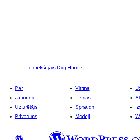
Iepriekšējais
Dog House
Par
Vitrīna
Uz
Jaunumi
Tēmas
At
Uzturētājs
Spraudņi
Iz
Privātums
Modeļi
W