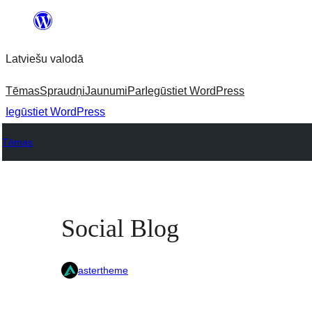
Pāriet
uz
Latviešu valodā
saturu
Tēmas
Spraudņi
Jaunumi
Par
Iegūstiet WordPress
Iegūstiet WordPress
Tēmas
Social Blog
astertheme