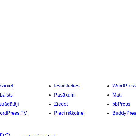
ziniet
Iesaistieties
WordPres
balsts
Pasākumi
Matt
strādātāji
Ziedot
bbPress
ordPress.TV
Pieci nākotnei
BuddyPre