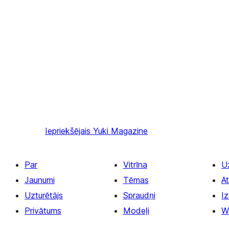
Iepriekšējais
Yuki Magazine
Par
Vitrīna
U
Jaunumi
Tēmas
At
Uzturētājs
Spraudņi
Iz
Privātums
Modeļi
W