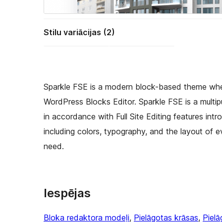
Stilu variācijas (2)
Sparkle FSE is a modern block-based theme wher
WordPress Blocks Editor. Sparkle FSE is a multi
in accordance with Full Site Editing features in
including colors, typography, and the layout of 
need.
Iespējas
Bloka redaktora modeļi
, 
Pielāgotas krāsas
, 
Pielā