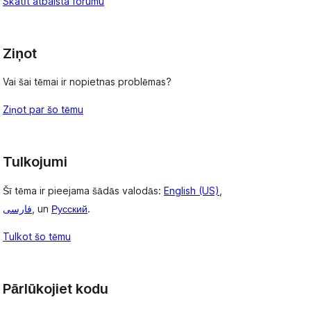
Skatīt atbalsta forumu
Ziņot
Vai šai tēmai ir nopietnas problēmas?
Ziņot par šo tēmu
Tulkojumi
Šī tēma ir pieejama šādās valodās:
English (US)
,
فارسی
, un
Русский
.
Tulkot šo tēmu
Pārlūkojiet kodu