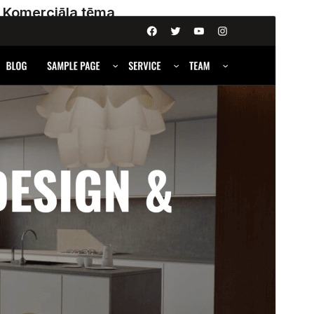
Komerciāla tēma
Šī tēma ir bezmaksas, taču piedāvā maksas
jauninājumus, papildinājumus vai atbalstu.
Skatīt
atbalstu
Pārskati
Lejupielādēt
Versija
1.1.1
Pēdējoreiz atjaunināts
19 novembris, 2025
Aktīvas instalācijas
800+
WordPress versija
5.9
PHP versija
5.6
Tēmas sākumlapa