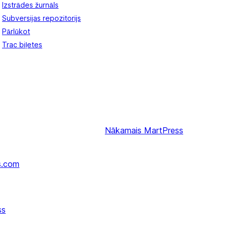
Izstrādes žurnāls
Subversijas repozitorijs
Pārlūkot
Trac biļetes
Nākamais
MartPress
s.com
ss