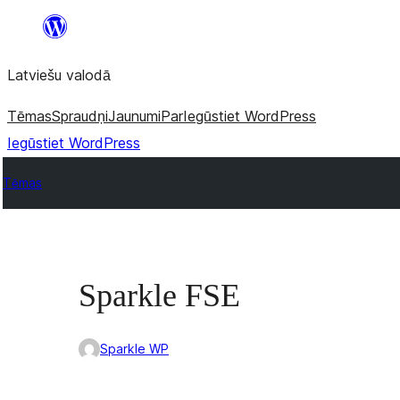
Pāriet
uz
Latviešu valodā
saturu
Tēmas
Spraudņi
Jaunumi
Par
Iegūstiet WordPress
Iegūstiet WordPress
Tēmas
Sparkle FSE
Sparkle WP