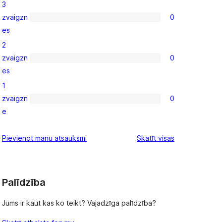
3
star
zvaigzn
0
reviews
0
es
3-
2
star
zvaigzn
0
reviews
0
es
2-
1
star
zvaigzn
0
reviews
0
e
1-
star
atsauksmes
Pievienot manu atsauksmi
Skatīt visas
reviews
Palīdzība
Jums ir kaut kas ko teikt? Vajadzīga palīdzība?