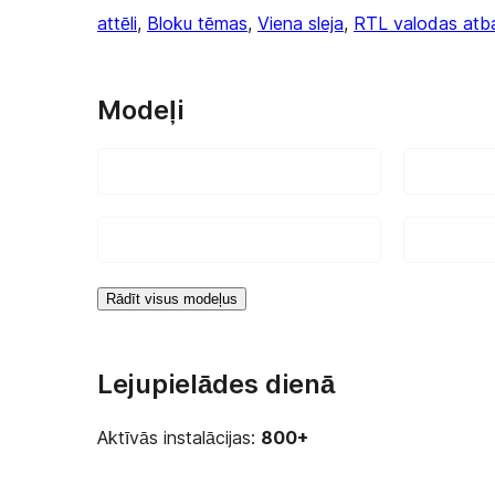
attēli
, 
Bloku tēmas
, 
Viena sleja
, 
RTL valodas atba
Modeļi
Rādīt visus modeļus
Lejupielādes dienā
Aktīvās instalācijas:
800+