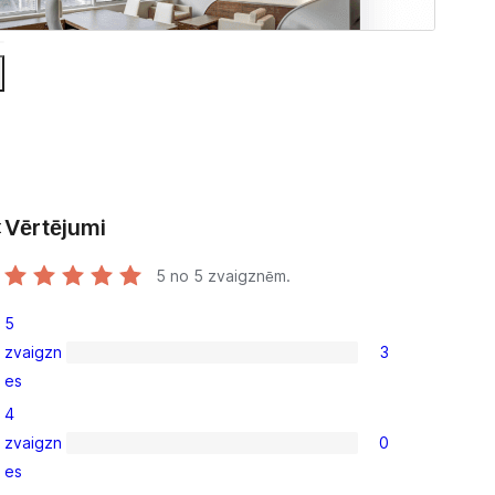
Vērtējumi
t
5
no 5 zvaigznēm.
5
zvaigzn
3
3
es
5-
4
star
zvaigzn
0
reviews
0
es
4-