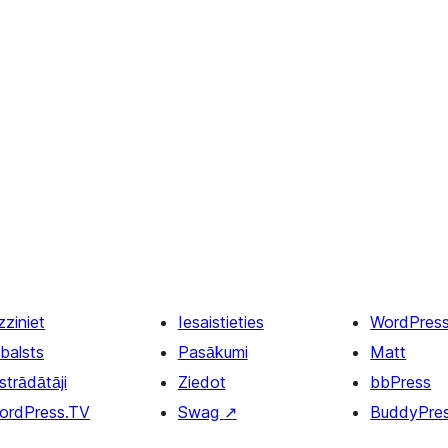
zziniet
Iesaistieties
WordPres
balsts
Pasākumi
Matt
strādātāji
Ziedot
bbPress
ordPress.TV
Swag
↗
BuddyPre