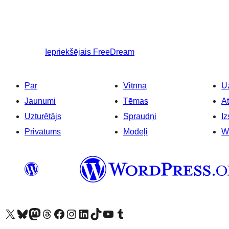
Iepriekšējais
FreeDream
Par
Vitrīna
Uz
Jaunumi
Tēmas
At
Uzturētājs
Spraudņi
Iz
Privātums
Modeļi
W
Apmeklējiet mūsu X (agrāk Twitter) kontu
Apmeklējiet mūsu Bluesky kontu
Apmeklējiet mūsu Mastodon kontu
Apmeklējiet mūsu Threads kontu
Apmeklējiet mūsu Facebook lapu
Apmeklējiet mūsu Instagram kontu
Apmeklējiet mūsu LinkedIn kontu
Apmeklējiet mūsu TikTok kontu
Apmeklējiet mūsu YouTube kanālu
Apmeklējiet mūsu Tumblr kontu