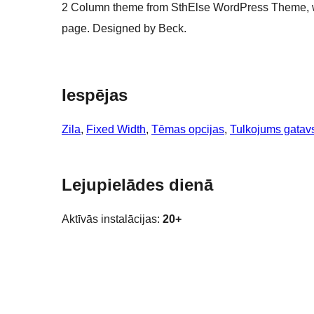
2 Column theme from SthElse WordPress Theme, widg
page. Designed by Beck.
Iespējas
Zila
, 
Fixed Width
, 
Tēmas opcijas
, 
Tulkojums gatav
Lejupielādes dienā
Aktīvās instalācijas:
20+