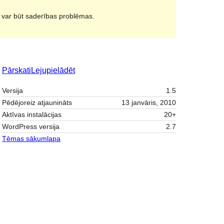
i var būt saderības problēmas.
Pārskati
Lejupielādēt
Versija
1.5
Pēdējoreiz atjaunināts
13 janvāris, 2010
Aktīvas instalācijas
20+
WordPress versija
2.7
Tēmas sākumlapa