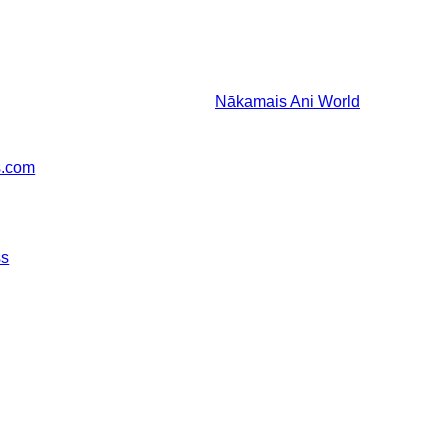
Nākamais
Ani World
s.com
ss