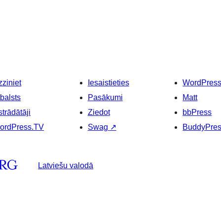
ziniet
Iesaistieties
WordPres
balsts
Pasākumi
Matt
strādātāji
Ziedot
bbPress
ordPress.TV
Swag
↗
BuddyPre
Latviešu valodā