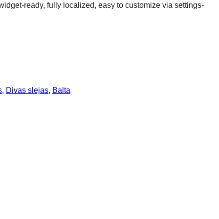
et-ready, fully localized, easy to customize via settings-
s
, 
Divas slejas
, 
Balta