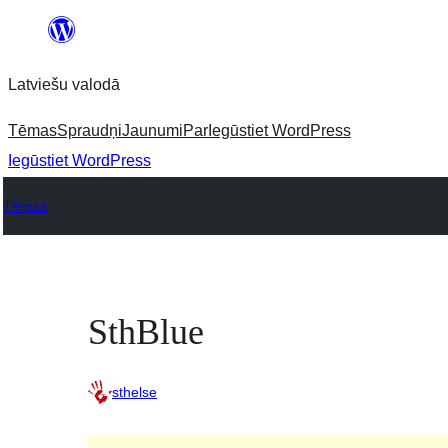
Pāriet
uz
Latviešu valodā
saturu
Tēmas
Spraudņi
Jaunumi
Par
Iegūstiet WordPress
Iegūstiet WordPress
Tēmas
SthBlue
sthelse