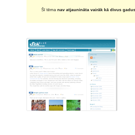
Šī tēma
nav atjaunināta vairāk kā divus gadu