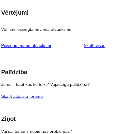
Vērtējumi
Vēl nav iesniegta neviena atsauksme.
atsauksmes
Pievienot manu atsauksmi
Skatīt visas
Palīdzība
Jums ir kaut kas ko teikt? Vajadzīga palīdzība?
Skatīt atbalsta forumu
Ziņot
Vai šai tēmai ir nopietnas problēmas?