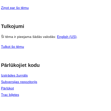
Ziņot par šo tēmu
Tulkojumi
Šī tēma ir pieejama šādās valodās:
English (US)
.
Tulkot šo tēmu
Pārlūkojiet kodu
Izstrādes žurnāls
Subversijas repozitorijs
Pārlūkot
Trac biļetes