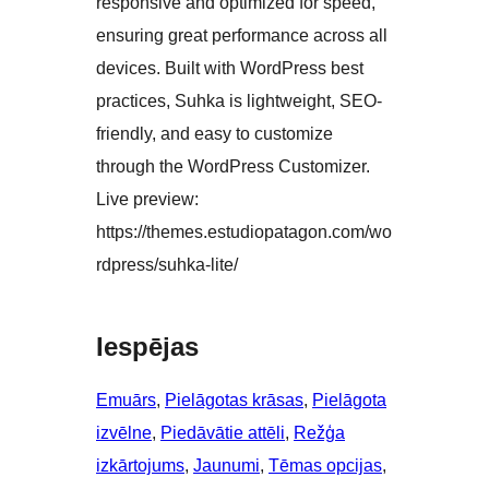
responsive and optimized for speed,
ensuring great performance across all
devices. Built with WordPress best
practices, Suhka is lightweight, SEO-
friendly, and easy to customize
through the WordPress Customizer.
Live preview:
https://themes.estudiopatagon.com/wo
rdpress/suhka-lite/
Iespējas
Emuārs
, 
Pielāgotas krāsas
, 
Pielāgota
izvēlne
, 
Piedāvātie attēli
, 
Režģa
izkārtojums
, 
Jaunumi
, 
Tēmas opcijas
, 