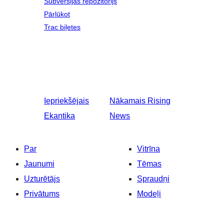
Subversijas repozitorijs
Pārlūkot
Trac biļetes
Iepriekšējais
Nākamais
Rising
Ekantika
News
Par
Vitrīna
Jaunumi
Tēmas
Uzturētājs
Spraudņi
Privātums
Modeļi