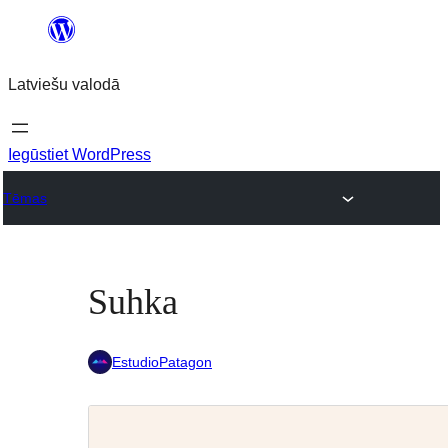
Pāriet
uz
Latviešu valodā
saturu
Iegūstiet WordPress
Tēmas
Suhka
EstudioPatagon