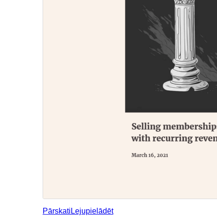
Pārskati
Lejupielādēt