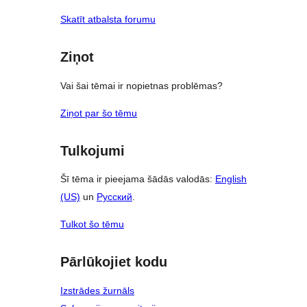
Skatīt atbalsta forumu
Ziņot
Vai šai tēmai ir nopietnas problēmas?
Ziņot par šo tēmu
Tulkojumi
Šī tēma ir pieejama šādās valodās:
English
(US)
un
Русский
.
Tulkot šo tēmu
Pārlūkojiet kodu
Izstrādes žurnāls