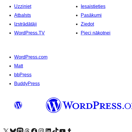
Uzziniet
Iesaistieties
Atbalsts
Pasākumi
Izstrādātāji
Ziedot
WordPress.TV
Pieci nākotnei
WordPress.com
Matt
bbPress
BuddyPress
Apmeklējiet mūsu X (agrāk Twitter) kontu
Apmeklējiet mūsu Bluesky kontu
Apmeklējiet mūsu Mastodon kontu
Apmeklējiet mūsu Threads kontu
Apmeklējiet mūsu Facebook lapu
Apmeklējiet mūsu Instagram kontu
Apmeklējiet mūsu LinkedIn kontu
Apmeklējiet mūsu TikTok kontu
Apmeklējiet mūsu YouTube kanālu
Apmeklējiet mūsu Tumblr kontu