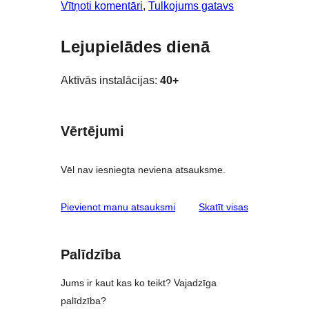
Vītņoti komentāri
, 
Tulkojums gatavs
Lejupielādes dienā
Aktīvās instalācijas:
40+
Vērtējumi
Vēl nav iesniegta neviena atsauksme.
atsauksmes
Pievienot manu atsauksmi
Skatīt visas
Palīdzība
Jums ir kaut kas ko teikt? Vajadzīga
palīdzība?