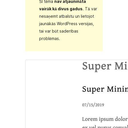
Šī tēma
nav atjaunināta
vairāk kā divus gadus
. Tā var
nesaņemt atbalstu un lietojot
jaunākās WordPress versijas,
tai var būt saderības
problēmas.