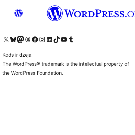
Apmeklējiet mūsu X (agrāk Twitter) kontu
Apmeklējiet mūsu Bluesky kontu
Apmeklējiet mūsu Mastodon kontu
Apmeklējiet mūsu Threads kontu
Apmeklējiet mūsu Facebook lapu
Apmeklējiet mūsu Instagram kontu
Apmeklējiet mūsu LinkedIn kontu
Apmeklējiet mūsu TikTok kontu
Apmeklējiet mūsu YouTube kanālu
Apmeklējiet mūsu Tumblr kontu
Kods ir dzeja.
The WordPress® trademark is the intellectual property of
the WordPress Foundation.