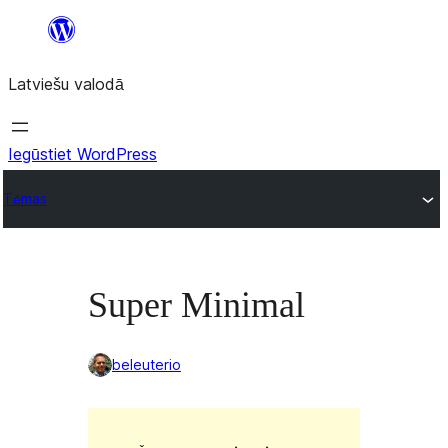
Pāriet
uz
Latviešu valodā
saturu
Iegūstiet WordPress
Tēmas
Super Minimal
beleuterio