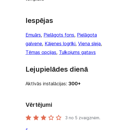
Iespējas
Emuārs
, 
Pielāgots fons
, 
Pielāgota
galvene
, 
Kājenes logrīki
, 
Viena sleja
, 
Tēmas opcijas
, 
Tulkojums gatavs
Lejupielādes dienā
Aktīvās instalācijas:
300+
Vērtējumi
3
no 5 zvaigznēm.