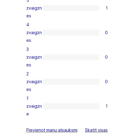
5
zvaigzn
1
1
es
5-
4
star
zvaigzn
0
review
0
es
4-
3
star
zvaigzn
0
reviews
0
es
3-
2
star
zvaigzn
0
reviews
0
es
2-
1
star
zvaigzn
1
reviews
1
e
1-
star
atsauksmes
Pievienot manu atsauksmi
Skatīt visas
review