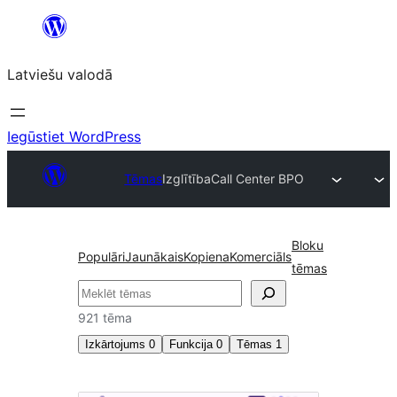
Pāriet
uz
Latviešu valodā
saturu
Iegūstiet WordPress
Tēmas
Izglītība
Call Center BPO
Bloku
Populāri
Jaunākais
Kopiena
Komerciāls
tēmas
Meklēt
921 tēma
Izkārtojums
0
Funkcija
0
Tēmas
1