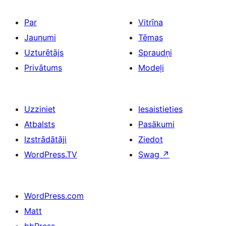
Par
Vitrīna
Jaunumi
Tēmas
Uzturētājs
Spraudņi
Privātums
Modeļi
Uzziniet
Iesaistieties
Atbalsts
Pasākumi
Izstrādātāji
Ziedot
WordPress.TV
Swag
↗
WordPress.com
Matt