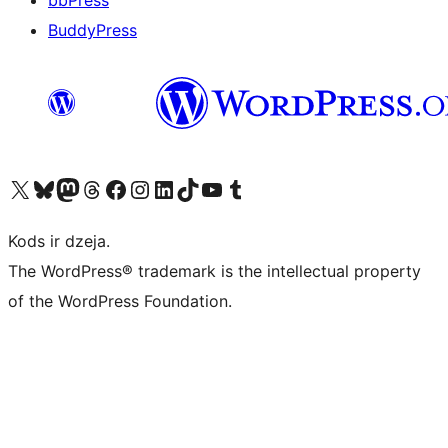
bbPress
BuddyPress
Apmeklējiet mūsu X (agrāk Twitter) kontu
Apmeklējiet mūsu Bluesky kontu
Apmeklējiet mūsu Mastodon kontu
Apmeklējiet mūsu Threads kontu
Apmeklējiet mūsu Facebook lapu
Apmeklējiet mūsu Instagram kontu
Apmeklējiet mūsu LinkedIn kontu
Apmeklējiet mūsu TikTok kontu
Apmeklējiet mūsu YouTube kanālu
Apmeklējiet mūsu Tumblr kontu
Kods ir dzeja.
The WordPress® trademark is the intellectual property
of the WordPress Foundation.