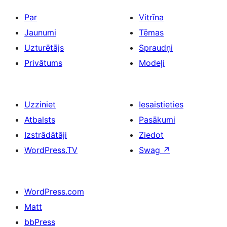
Par
Vitrīna
Jaunumi
Tēmas
Uzturētājs
Spraudņi
Privātums
Modeļi
Uzziniet
Iesaistieties
Atbalsts
Pasākumi
Izstrādātāji
Ziedot
WordPress.TV
Swag
↗
WordPress.com
Matt
bbPress