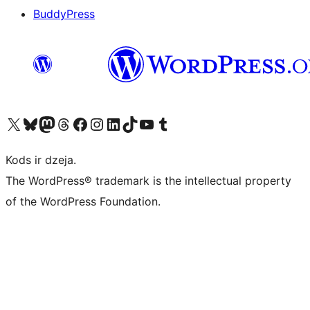
BuddyPress
Apmeklējiet mūsu X (agrāk Twitter) kontu
Apmeklējiet mūsu Bluesky kontu
Apmeklējiet mūsu Mastodon kontu
Apmeklējiet mūsu Threads kontu
Apmeklējiet mūsu Facebook lapu
Apmeklējiet mūsu Instagram kontu
Apmeklējiet mūsu LinkedIn kontu
Apmeklējiet mūsu TikTok kontu
Apmeklējiet mūsu YouTube kanālu
Apmeklējiet mūsu Tumblr kontu
Kods ir dzeja.
The WordPress® trademark is the intellectual property
of the WordPress Foundation.