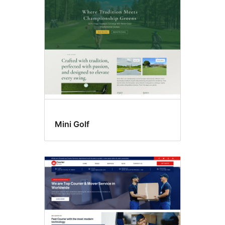
attēla
galvene
Mini Golf