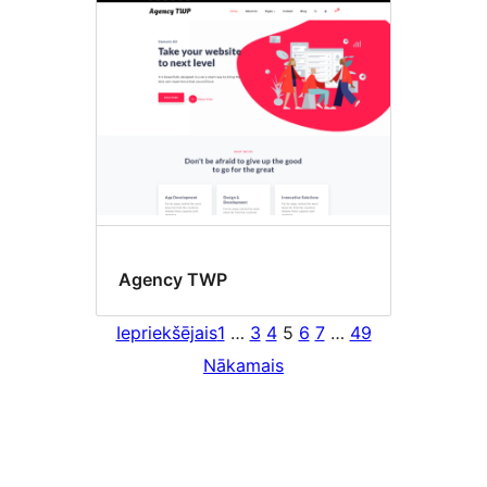
Agency TWP
Iepriekšējais
1
…
3
4
5
6
7
…
49
Nākamais