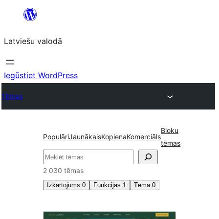
Pāriet
uz
Latviešu valodā
saturu
Iegūstiet WordPress
Tēmas
Bloku
Populāri
Jaunākais
Kopiena
Komerciāls
tēmas
Meklēt
2 030 tēmas
Izkārtojums
0
Funkcijas
1
Tēma
0
Piedāvātā