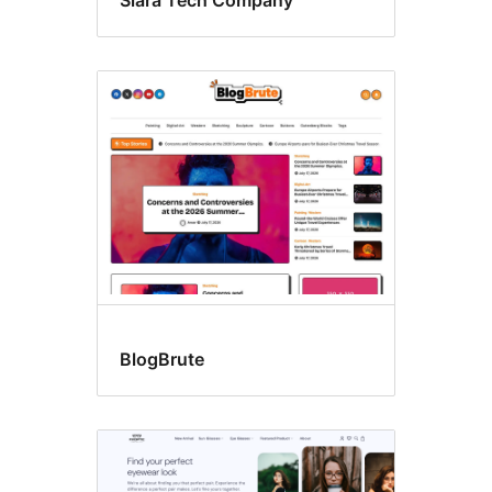
Siara Tech Company
BlogBrute