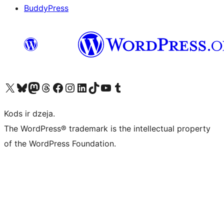
BuddyPress
Apmeklējiet mūsu X (agrāk Twitter) kontu
Apmeklējiet mūsu Bluesky kontu
Apmeklējiet mūsu Mastodon kontu
Apmeklējiet mūsu Threads kontu
Apmeklējiet mūsu Facebook lapu
Apmeklējiet mūsu Instagram kontu
Apmeklējiet mūsu LinkedIn kontu
Apmeklējiet mūsu TikTok kontu
Apmeklējiet mūsu YouTube kanālu
Apmeklējiet mūsu Tumblr kontu
Kods ir dzeja.
The WordPress® trademark is the intellectual property
of the WordPress Foundation.