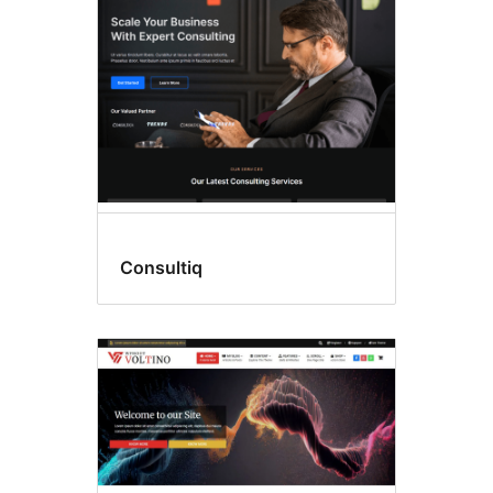
logrīki
Consultiq