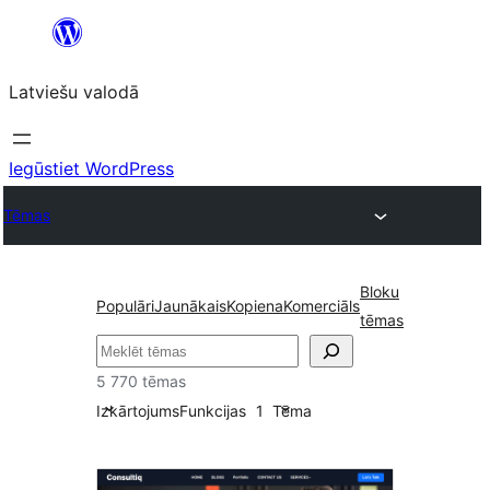
Pāriet
uz
Latviešu valodā
saturu
Iegūstiet WordPress
Tēmas
Bloku
Populāri
Jaunākais
Kopiena
Komerciāls
tēmas
Meklēt
5 770 tēmas
Izkārtojums
Funkcijas
1
Tēma
Kājenes