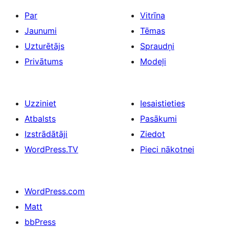
Par
Vitrīna
Jaunumi
Tēmas
Uzturētājs
Spraudņi
Privātums
Modeļi
Uzziniet
Iesaistieties
Atbalsts
Pasākumi
Izstrādātāji
Ziedot
WordPress.TV
Pieci nākotnei
WordPress.com
Matt
bbPress