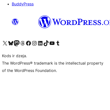
BuddyPress
Apmeklējiet mūsu X (agrāk Twitter) kontu
Apmeklējiet mūsu Bluesky kontu
Apmeklējiet mūsu Mastodon kontu
Apmeklējiet mūsu Threads kontu
Apmeklējiet mūsu Facebook lapu
Apmeklējiet mūsu Instagram kontu
Apmeklējiet mūsu LinkedIn kontu
Apmeklējiet mūsu TikTok kontu
Apmeklējiet mūsu YouTube kanālu
Apmeklējiet mūsu Tumblr kontu
Kods ir dzeja.
The WordPress® trademark is the intellectual property
of the WordPress Foundation.