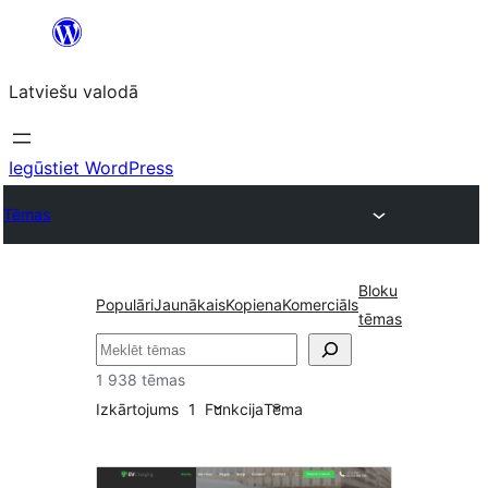
Pāriet
uz
Latviešu valodā
saturu
Iegūstiet WordPress
Tēmas
Bloku
Populāri
Jaunākais
Kopiena
Komerciāls
tēmas
Meklēt
1 938 tēmas
Izkārtojums
1
Funkcija
Tēma
Četras