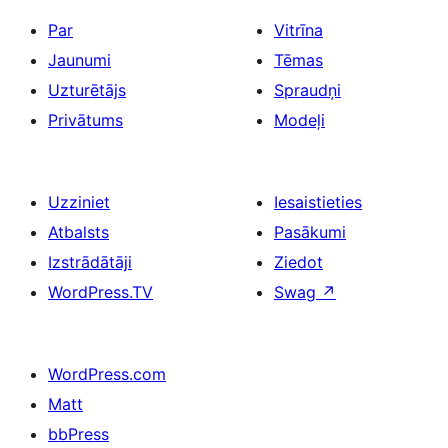
Par
Vitrīna
Jaunumi
Tēmas
Uzturētājs
Spraudņi
Privātums
Modeļi
Uzziniet
Iesaistieties
Atbalsts
Pasākumi
Izstrādātāji
Ziedot
WordPress.TV
Swag
↗
WordPress.com
Matt
bbPress