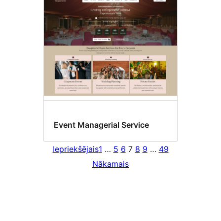
Event Managerial Service
Iepriekšējais
1
…
5
6
7
8
9
…
49
Nākamais