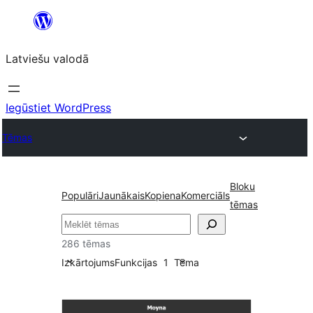
Pāriet
uz
Latviešu valodā
saturu
Iegūstiet WordPress
Tēmas
Bloku
Populāri
Jaunākais
Kopiena
Komerciāls
tēmas
Meklēt
286 tēmas
Izkārtojums
Funkcijas
1
Tēma
Mikroformāti