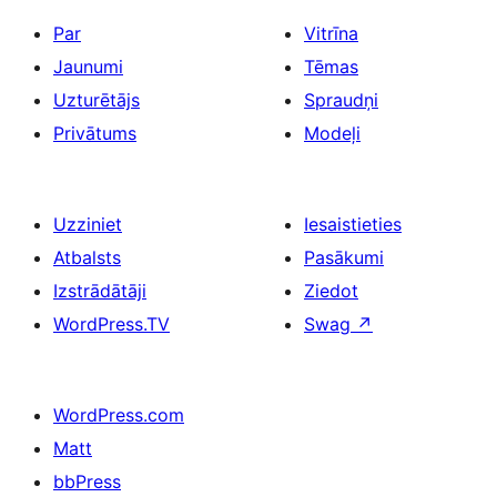
Par
Vitrīna
Jaunumi
Tēmas
Uzturētājs
Spraudņi
Privātums
Modeļi
Uzziniet
Iesaistieties
Atbalsts
Pasākumi
Izstrādātāji
Ziedot
WordPress.TV
Swag
↗
WordPress.com
Matt
bbPress