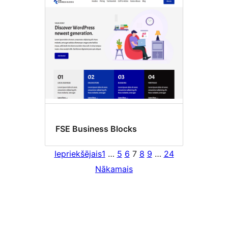
FSE Business Blocks
Iepriekšējais
1
…
5
6
7
8
9
…
24
Nākamais