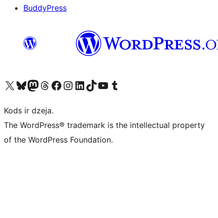
BuddyPress
Apmeklējiet mūsu X (agrāk Twitter) kontu
Apmeklējiet mūsu Bluesky kontu
Apmeklējiet mūsu Mastodon kontu
Apmeklējiet mūsu Threads kontu
Apmeklējiet mūsu Facebook lapu
Apmeklējiet mūsu Instagram kontu
Apmeklējiet mūsu LinkedIn kontu
Apmeklējiet mūsu TikTok kontu
Apmeklējiet mūsu YouTube kanālu
Apmeklējiet mūsu Tumblr kontu
Kods ir dzeja.
The WordPress® trademark is the intellectual property
of the WordPress Foundation.