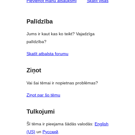
atsauksmes
Pievienot manu atsauksmi
Skatīt visas
Palīdzība
Jums ir kaut kas ko teikt? Vajadzīga
palīdzība?
Skatīt atbalsta forumu
Ziņot
Vai šai tēmai ir nopietnas problēmas?
Ziņot par šo tēmu
Tulkojumi
Šī tēma ir pieejama šādās valodās:
English
(US)
un
Русский
.