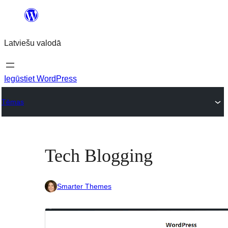
Pāriet
uz
Latviešu valodā
saturu
Iegūstiet WordPress
Tēmas
Tech Blogging
Smarter Themes