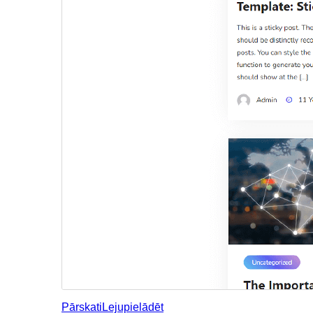
Pārskati
Lejupielādēt