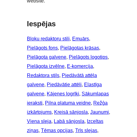
website.
Iespējas
Bloku redaktoru stili
, 
Emuārs
, 
Pielāgots fons
, 
Pielāgotas krāsas
, 
Pielāgota galvene
, 
Pielāgots logotips
, 
Pielāgota izvēlne
, 
E-komercija
, 
Redaktora stils
, 
Piedāvātā attēla
galvene
, 
Piedāvātie attēli
, 
Elastīga
galvene
, 
Kājenes logrīki
, 
Sākumlapas
ieraksti
, 
Pilna platuma veidne
, 
Režģa
izkārtojums
, 
Kreisā sānjosla
, 
Jaunumi
, 
Viena sleja
, 
Labā sānjosla
, 
Izceltas
ziņas
, 
Tēmas opcijas
, 
Trīs slejas
, 