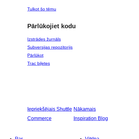
Tulkot šo tēmu
Pārlūkojiet kodu
Izstrādes žurnāls
Subversijas repozitorijs
Pārlūkot
Trac biļetes
Iepriekšējais
Shuttle
Nākamais
Commerce
Inspiration Blog
Par
Vitrīna