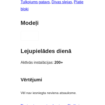
Tulkojums gatavs
, 
Divas slejas
, 
Platie
bloki
Modeļi
Lejupielādes dienā
Aktīvās instalācijas:
200+
Vērtējumi
Vēl nav iesniegta neviena atsauksme.