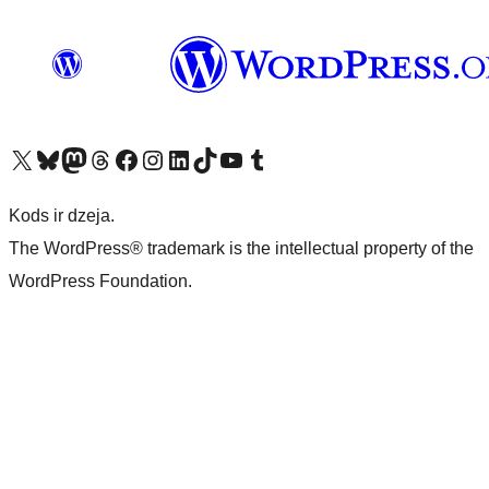
Apmeklējiet mūsu X (agrāk Twitter) kontu
Apmeklējiet mūsu Bluesky kontu
Apmeklējiet mūsu Mastodon kontu
Apmeklējiet mūsu Threads kontu
Apmeklējiet mūsu Facebook lapu
Apmeklējiet mūsu Instagram kontu
Apmeklējiet mūsu LinkedIn kontu
Apmeklējiet mūsu TikTok kontu
Apmeklējiet mūsu YouTube kanālu
Apmeklējiet mūsu Tumblr kontu
Kods ir dzeja.
The WordPress® trademark is the intellectual property of the
WordPress Foundation.