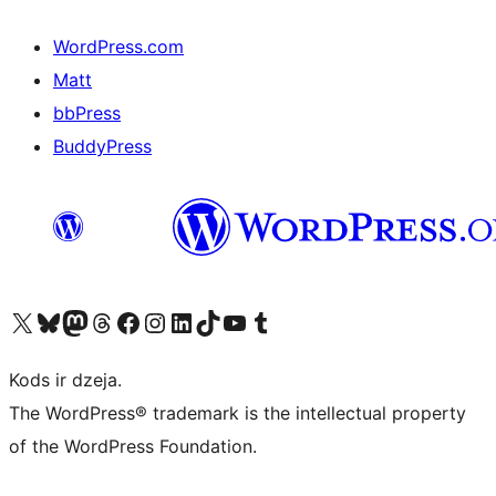
WordPress.com
Matt
bbPress
BuddyPress
Apmeklējiet mūsu X (agrāk Twitter) kontu
Apmeklējiet mūsu Bluesky kontu
Apmeklējiet mūsu Mastodon kontu
Apmeklējiet mūsu Threads kontu
Apmeklējiet mūsu Facebook lapu
Apmeklējiet mūsu Instagram kontu
Apmeklējiet mūsu LinkedIn kontu
Apmeklējiet mūsu TikTok kontu
Apmeklējiet mūsu YouTube kanālu
Apmeklējiet mūsu Tumblr kontu
Kods ir dzeja.
The WordPress® trademark is the intellectual property
of the WordPress Foundation.