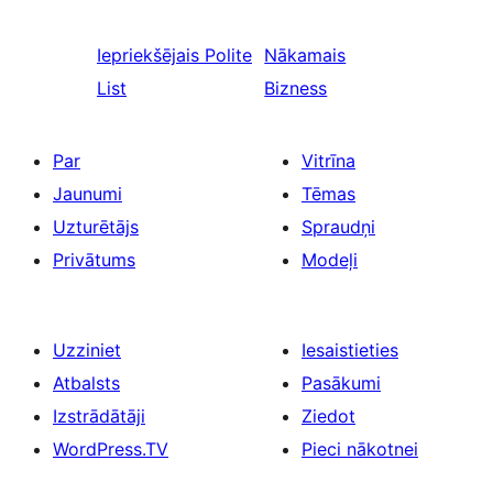
Iepriekšējais
Polite
Nākamais
List
Bizness
Par
Vitrīna
Jaunumi
Tēmas
Uzturētājs
Spraudņi
Privātums
Modeļi
Uzziniet
Iesaistieties
Atbalsts
Pasākumi
Izstrādātāji
Ziedot
WordPress.TV
Pieci nākotnei