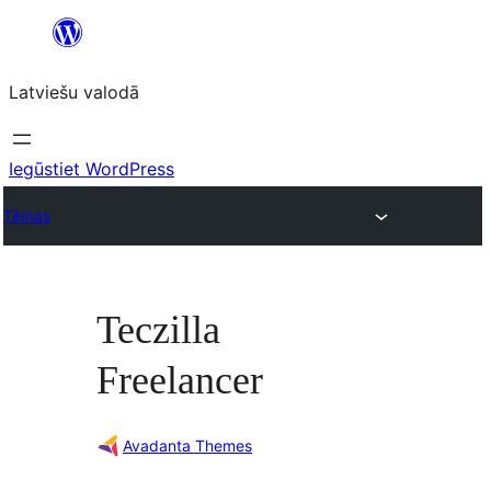
Pāriet
uz
Latviešu valodā
saturu
Iegūstiet WordPress
Tēmas
Teczilla
Freelancer
Avadanta Themes