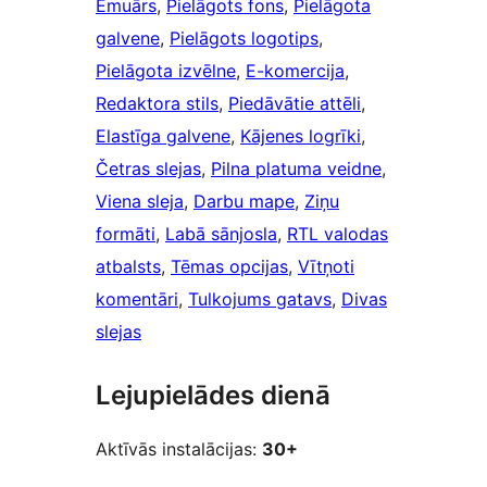
Emuārs
, 
Pielāgots fons
, 
Pielāgota
galvene
, 
Pielāgots logotips
, 
Pielāgota izvēlne
, 
E-komercija
, 
Redaktora stils
, 
Piedāvātie attēli
, 
Elastīga galvene
, 
Kājenes logrīki
, 
Četras slejas
, 
Pilna platuma veidne
, 
Viena sleja
, 
Darbu mape
, 
Ziņu
formāti
, 
Labā sānjosla
, 
RTL valodas
atbalsts
, 
Tēmas opcijas
, 
Vītņoti
komentāri
, 
Tulkojums gatavs
, 
Divas
slejas
Lejupielādes dienā
Aktīvās instalācijas:
30+