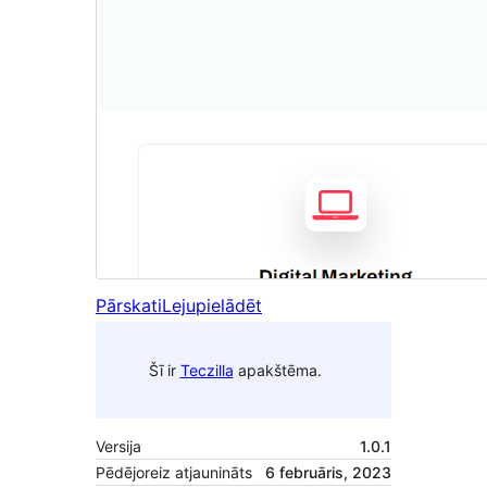
Pārskati
Lejupielādēt
Šī ir
Teczilla
apakštēma.
Versija
1.0.1
Pēdējoreiz atjaunināts
6 februāris, 2023