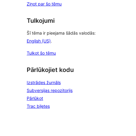
Ziņot par šo tēmu
Tulkojumi
Šī tēma ir pieejama šādās valodās:
English (US)
.
Tulkot šo tēmu
Pārlūkojiet kodu
Izstrādes žurnāls
Subversijas repozitorijs
Pārlūkot
Trac biļetes