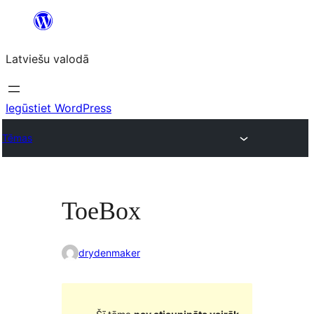
Pāriet
uz
Latviešu valodā
saturu
Iegūstiet WordPress
Tēmas
ToeBox
drydenmaker