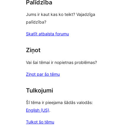
Palīdzība
Jums ir kaut kas ko teikt? Vajadzīga
palīdzība?
Skatīt atbalsta forumu
Ziņot
Vai šai tēmai ir nopietnas problēmas?
Ziņot par šo tēmu
Tulkojumi
Šī tēma ir pieejama šādās valodās:
English (US)
.
Tulkot šo tēmu