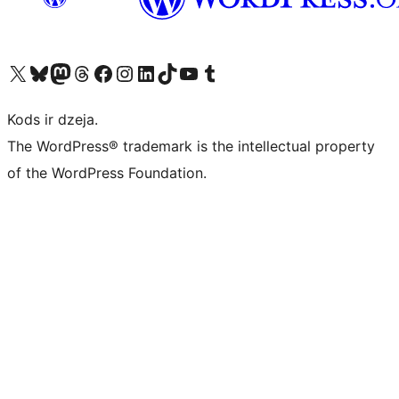
Apmeklējiet mūsu X (agrāk Twitter) kontu
Apmeklējiet mūsu Bluesky kontu
Apmeklējiet mūsu Mastodon kontu
Apmeklējiet mūsu Threads kontu
Apmeklējiet mūsu Facebook lapu
Apmeklējiet mūsu Instagram kontu
Apmeklējiet mūsu LinkedIn kontu
Apmeklējiet mūsu TikTok kontu
Apmeklējiet mūsu YouTube kanālu
Apmeklējiet mūsu Tumblr kontu
Kods ir dzeja.
The WordPress® trademark is the intellectual property
of the WordPress Foundation.