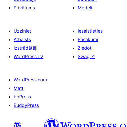
Privātums
Modeļi
Uzziniet
Iesaistieties
Atbalsts
Pasākumi
Izstrādātāji
Ziedot
WordPress.TV
Swag
↗
WordPress.com
Matt
bbPress
BuddyPress