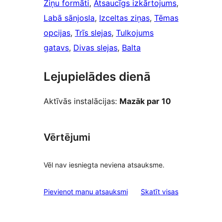
Ziņu formāti
, 
Atsaucīgs izkārtojums
, 
Labā sānjosla
, 
Izceltas ziņas
, 
Tēmas
opcijas
, 
Trīs slejas
, 
Tulkojums
gatavs
, 
Divas slejas
, 
Balta
Lejupielādes dienā
Aktīvās instalācijas:
Mazāk par 10
Vērtējumi
Vēl nav iesniegta neviena atsauksme.
atsauksmes
Pievienot manu atsauksmi
Skatīt visas