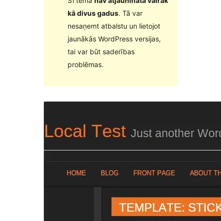
Šī tēma
nav atjaunināta vairāk
kā divus gadus
. Tā var
nesaņemt atbalstu un lietojot
jaunākās WordPress versijas,
tai var būt saderības
problēmas.