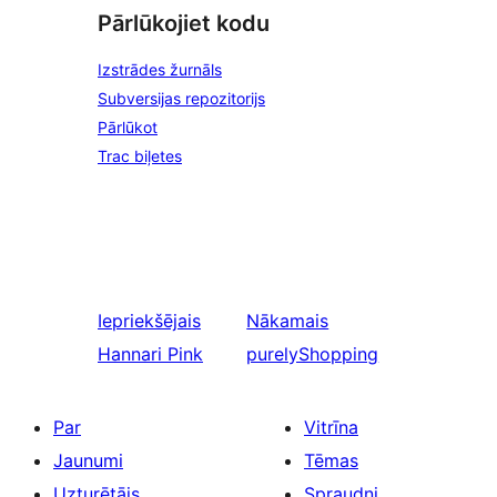
Pārlūkojiet kodu
Izstrādes žurnāls
Subversijas repozitorijs
Pārlūkot
Trac biļetes
Iepriekšējais
Nākamais
Hannari Pink
purelyShopping
Par
Vitrīna
Jaunumi
Tēmas
Uzturētājs
Spraudņi