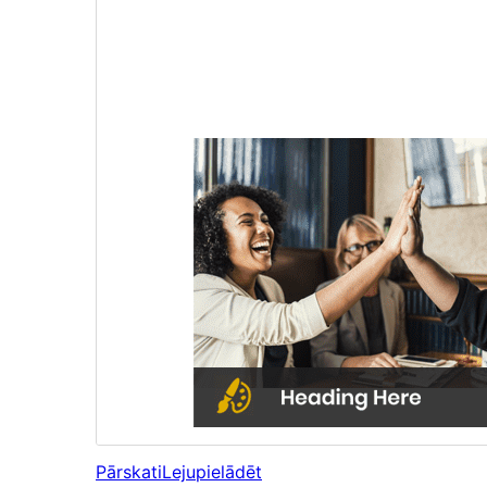
Pārskati
Lejupielādēt