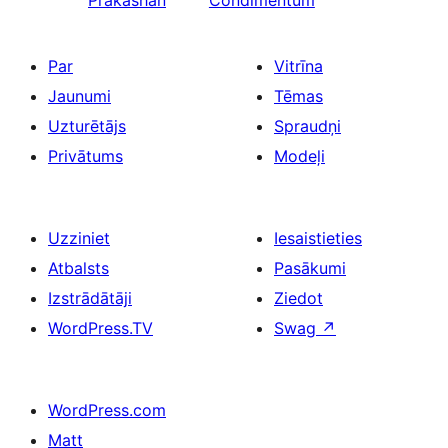
Prakashan
Condimentum
Par
Vitrīna
Jaunumi
Tēmas
Uzturētājs
Spraudņi
Privātums
Modeļi
Uzziniet
Iesaistieties
Atbalsts
Pasākumi
Izstrādātāji
Ziedot
WordPress.TV
Swag
↗
WordPress.com
Matt