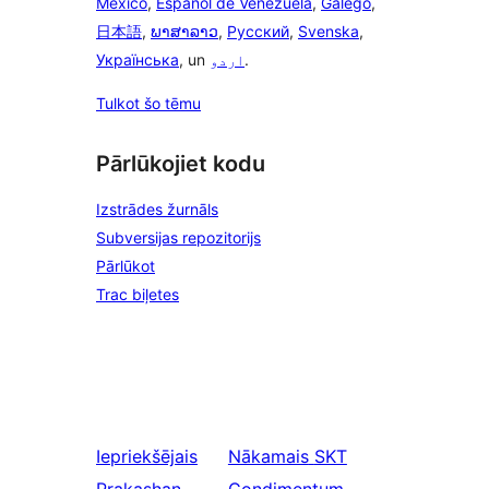
México
,
Español de Venezuela
,
Galego
,
日本語
,
ພາສາລາວ
,
Русский
,
Svenska
,
Українська
, un
اردو
.
Tulkot šo tēmu
Pārlūkojiet kodu
Izstrādes žurnāls
Subversijas repozitorijs
Pārlūkot
Trac biļetes
Iepriekšējais
Nākamais
SKT