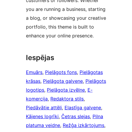
customers or followers. Whether
you are running a business, starting
a blog, or showcasing your creative
portfolio, this theme is built to
enhance your online presence.
Iespējas
Emuārs
, 
Pielāgots fons
, 
Pielāgotas
krāsas
, 
Pielāgota galvene
, 
Pielāgots
logotips
, 
Pielāgota izvēlne
, 
E-
komercija
, 
Redaktora stils
, 
Piedāvātie attēli
, 
Elastīga galvene
, 
Kājenes logrīki
, 
Četras slejas
, 
Pilna
platuma veidne
, 
Režģa izkārtojums
, 