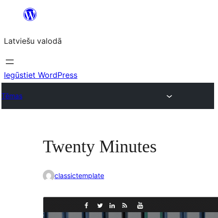
Pāriet
uz
Latviešu valodā
saturu
Iegūstiet WordPress
Tēmas
Twenty Minutes
classictemplate