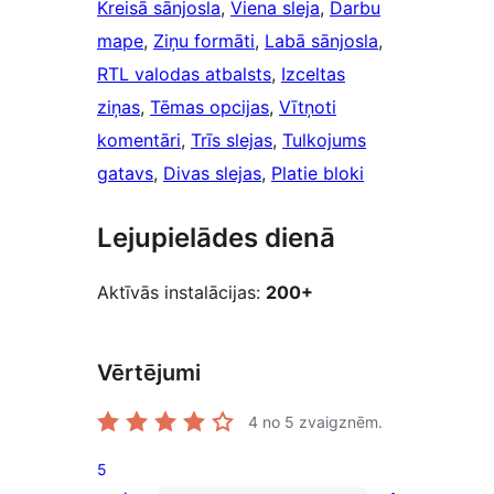
Kreisā sānjosla
, 
Viena sleja
, 
Darbu
mape
, 
Ziņu formāti
, 
Labā sānjosla
, 
RTL valodas atbalsts
, 
Izceltas
ziņas
, 
Tēmas opcijas
, 
Vītņoti
komentāri
, 
Trīs slejas
, 
Tulkojums
gatavs
, 
Divas slejas
, 
Platie bloki
Lejupielādes dienā
Aktīvās instalācijas:
200+
Vērtējumi
4
no 5 zvaigznēm.
5