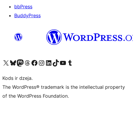
bbPress
BuddyPress
Apmeklējiet mūsu X (agrāk Twitter) kontu
Apmeklējiet mūsu Bluesky kontu
Apmeklējiet mūsu Mastodon kontu
Apmeklējiet mūsu Threads kontu
Apmeklējiet mūsu Facebook lapu
Apmeklējiet mūsu Instagram kontu
Apmeklējiet mūsu LinkedIn kontu
Apmeklējiet mūsu TikTok kontu
Apmeklējiet mūsu YouTube kanālu
Apmeklējiet mūsu Tumblr kontu
Kods ir dzeja.
The WordPress® trademark is the intellectual property
of the WordPress Foundation.