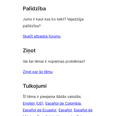
Palīdzība
Jums ir kaut kas ko teikt? Vajadzīga
palīdzība?
Skatīt atbalsta forumu
Ziņot
Vai šai tēmai ir nopietnas problēmas?
Ziņot par šo tēmu
Tulkojumi
Šī tēma ir pieejama šādās valodās:
English (US)
,
Español de Colombia
,
Español de Ecuador
,
Español
,
Español de