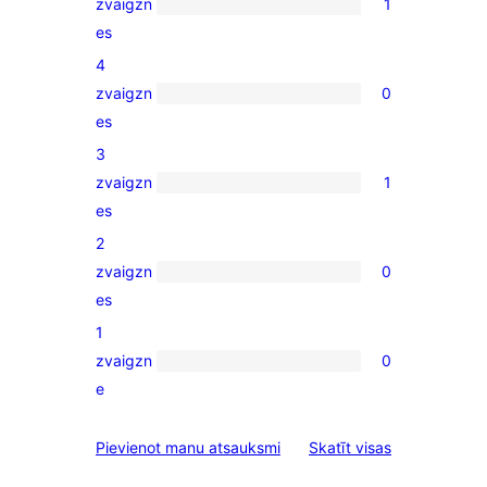
zvaigzn
1
1
es
5-
4
star
zvaigzn
0
review
0
es
4-
3
star
zvaigzn
1
reviews
1
es
3-
2
star
zvaigzn
0
review
0
es
2-
1
star
zvaigzn
0
reviews
0
e
1-
star
atsauksmes
Pievienot manu atsauksmi
Skatīt visas
reviews