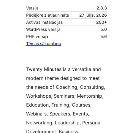
Versija
2.8.3
Pēdējoreiz atjaunināts
27 jūlijs, 2026
Aktīvas instalācijas
200+
WordPress versija
5.0
PHP versija
5.6
Tēmas sākumlapa
Twenty Minutes is a versatile and
modern theme designed to meet
the needs of Coaching, Consulting,
Workshops, Seminars, Mentorship,
Education, Training, Courses,
Webinars, Speakers, Events,
Networking, Leadership, Personal
Development, Business