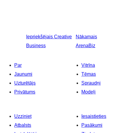
Iepriekšējais
Creative
Nākamais
Business
ArenaBiz
Par
Vitrīna
Jaunumi
Tēmas
Uzturētājs
Spraudņi
Privātums
Modeļi
Uzziniet
Iesaistieties
Atbalsts
Pasākumi