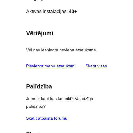
Aktīvās instalācijas:
40+
Vērtējumi
Vēl nav iesniegta neviena atsauksme.
atsauksmes
Pievienot manu atsauksmi
Skatīt visas
Palīdzība
Jums ir kaut kas ko teikt? Vajadzīga
palīdzība?
Skatīt atbalsta forumu