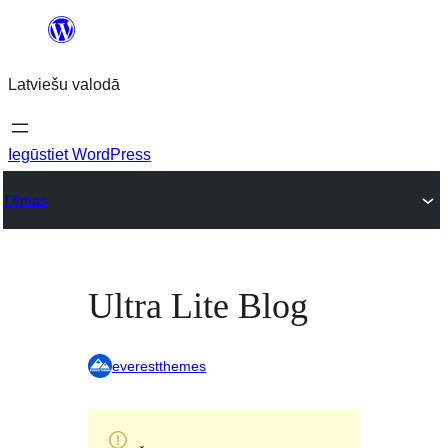
Pāriet
uz
Latviešu valodā
saturu
Iegūstiet WordPress
Tēmas
Ultra Lite Blog
everestthemes