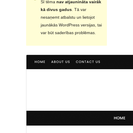
Šī tēma
nav atjaunināta vairāk
kā divus gadus
. Tā var
nesaņemt atbalstu un lietojot
jaunākās WordPress versijas, tai
var būt saderības problēmas.