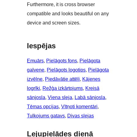
Furthermore, it is cross browser
compatible and looks beautiful on any
device and screen sizes.
Iespējas
Emuārs
, 
Pielāgots fons
, 
Pielāgota
galvene
, 
Pielāgots logotips
, 
Pielāgota
izvēlne
, 
Piedāvātie attēli
, 
Kājenes
logrīki
, 
Režģa izkārtojums
, 
Kreisā
sānjosla
, 
Viena sleja
, 
Labā sānjosla
, 
Tēmas opcijas
, 
Vītņoti komentāri
, 
Tulkojums gatavs
, 
Divas slejas
Lejupielādes dienā