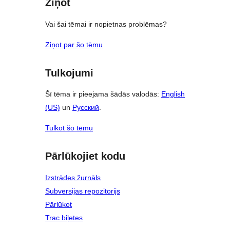
Ziņot
Vai šai tēmai ir nopietnas problēmas?
Ziņot par šo tēmu
Tulkojumi
Šī tēma ir pieejama šādās valodās:
English
(US)
un
Русский
.
Tulkot šo tēmu
Pārlūkojiet kodu
Izstrādes žurnāls
Subversijas repozitorijs
Pārlūkot
Trac biļetes