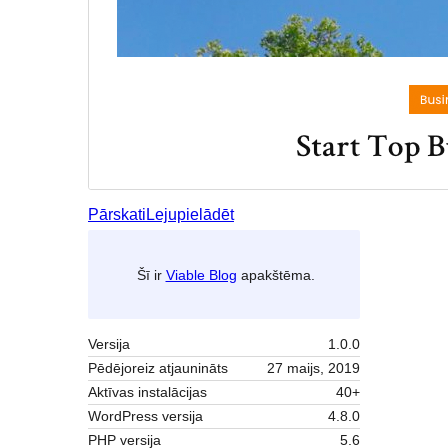
Pārskati
Lejupielādēt
Šī ir
Viable Blog
apakštēma.
Versija
1.0.0
Pēdējoreiz atjaunināts
27 maijs, 2019
Aktīvas instalācijas
40+
WordPress versija
4.8.0
PHP versija
5.6