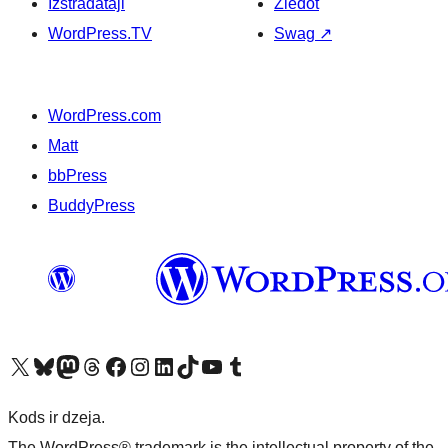
Izstrādātāji
Ziedot
WordPress.TV
Swag
↗
WordPress.com
Matt
bbPress
BuddyPress
Apmeklējiet mūsu X (agrāk Twitter) kontu
Apmeklējiet mūsu Bluesky kontu
Apmeklējiet mūsu Mastodon kontu
Apmeklējiet mūsu Threads kontu
Apmeklējiet mūsu Facebook lapu
Apmeklējiet mūsu Instagram kontu
Apmeklējiet mūsu LinkedIn kontu
Apmeklējiet mūsu TikTok kontu
Apmeklējiet mūsu YouTube kanālu
Apmeklējiet mūsu Tumblr kontu
Kods ir dzeja.
The WordPress® trademark is the intellectual property of the