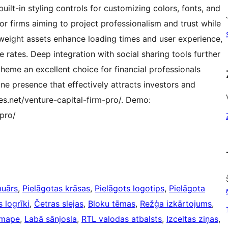
uilt-in styling controls for customizing colors, fonts, and
or firms aiming to project professionalism and trust while
htweight assets enhance loading times and user experience,
rates. Deep integration with social sharing tools further
heme an excellent choice for financial professionals
ne presence that effectively attracts investors and
es.net/venture-capital-firm-pro/. Demo:
pro/
uārs
, 
Pielāgotas krāsas
, 
Pielāgots logotips
, 
Pielāgota
 logrīki
, 
Četras slejas
, 
Bloku tēmas
, 
Režģa izkārtojums
, 
 mape
, 
Labā sānjosla
, 
RTL valodas atbalsts
, 
Izceltas ziņas
, 