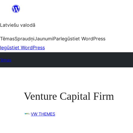
Pāriet
uz
saturu
Latviešu valodā
Tēmas
Spraudņi
Jaunumi
Par
Iegūstiet WordPress
Iegūstiet WordPress
Tēmas
Venture Capital Firm
VW THEMES