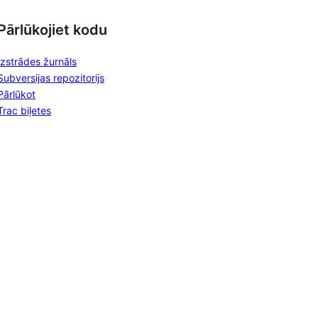
Pārlūkojiet kodu
Izstrādes žurnāls
Subversijas repozitorijs
Pārlūkot
Trac biļetes