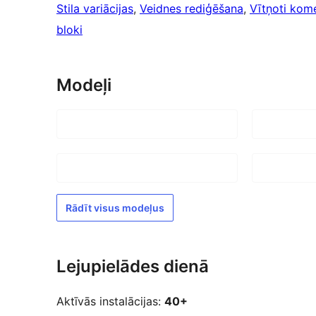
Stila variācijas
, 
Veidnes rediģēšana
, 
Vītņoti kome
bloki
Modeļi
Rādīt visus modeļus
Lejupielādes dienā
Aktīvās instalācijas:
40+