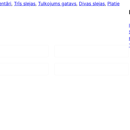
ntāri
, 
Trīs slejas
, 
Tulkojums gatavs
, 
Divas slejas
, 
Platie