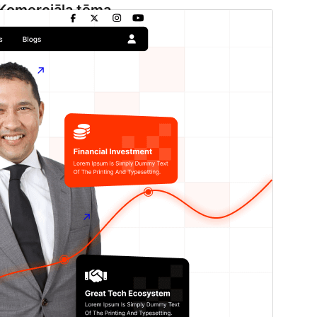
Komerciāla tēma
Šī tēma ir bezmaksas, taču piedāvā maksas
jauninājumus, papildinājumus vai atbalstu.
Skatīt
atbalstu
Pārskati
Lejupielādēt
Versija
1.2.5
Pēdējoreiz atjaunināts
1 augusts, 2026
Aktīvas instalācijas
40+
WordPress versija
5.9
PHP versija
5.6
Tēmas sākumlapa