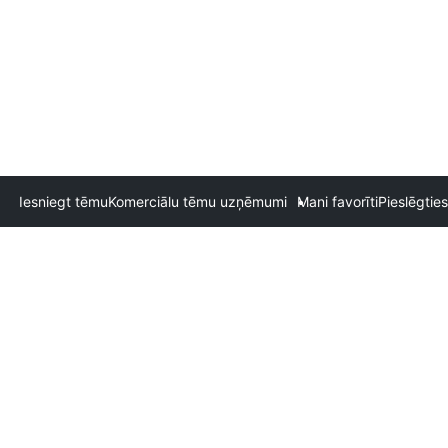
Iesniegt tēmu
Komerciālu tēmu uzņēmumi
Mani favorīti
Pieslēgties