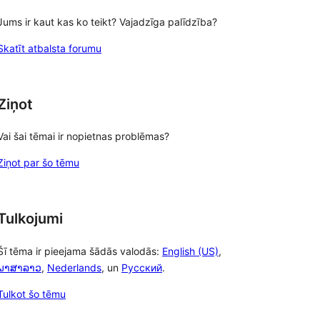
Jums ir kaut kas ko teikt? Vajadzīga palīdzība?
Skatīt atbalsta forumu
Ziņot
Vai šai tēmai ir nopietnas problēmas?
Ziņot par šo tēmu
Tulkojumi
Šī tēma ir pieejama šādās valodās:
English (US)
,
ພາສາລາວ
,
Nederlands
, un
Русский
.
Tulkot šo tēmu