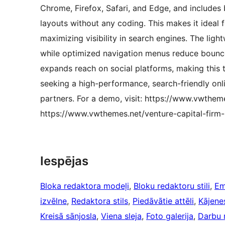
Chrome, Firefox, Safari, and Edge, and includes b
layouts without any coding. This makes it ideal f
maximizing visibility in search engines. The lig
while optimized navigation menus reduce bounce 
expands reach on social platforms, making this t
seeking a high-performance, search-friendly onli
partners. For a demo, visit: https://www.vwthem
https://www.vwthemes.net/venture-capital-firm-
Iespējas
Bloka redaktora modeļi
, 
Bloku redaktoru stili
, 
Em
izvēlne
, 
Redaktora stils
, 
Piedāvātie attēli
, 
Kājenes
Kreisā sānjosla
, 
Viena sleja
, 
Foto galerija
, 
Darbu