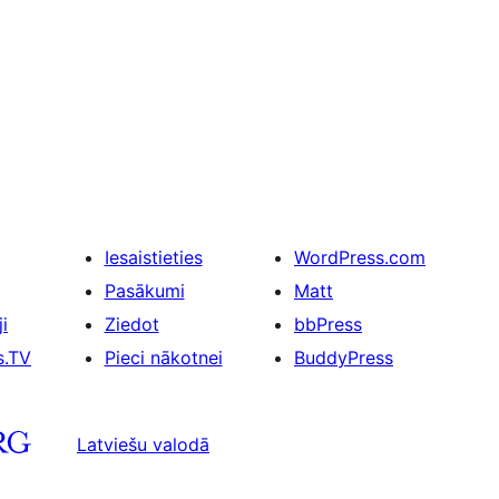
Iesaistieties
WordPress.com
Pasākumi
Matt
i
Ziedot
bbPress
s.TV
Pieci nākotnei
BuddyPress
Latviešu valodā