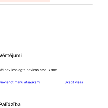
Vērtējumi
Vēl nav iesniegta neviena atsauksme.
atsauksmes
Pievienot manu atsauksmi
Skatīt visas
Palīdzība