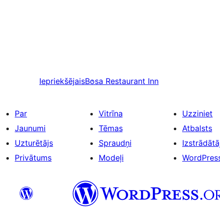
Iepriekšējais
Bosa Restaurant Inn
Par
Vitrīna
Uzziniet
Jaunumi
Tēmas
Atbalsts
Uzturētājs
Spraudņi
Izstrādātāj
Privātums
Modeļi
WordPres