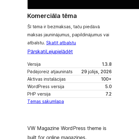
Komerciāla tēma
Šī tēma ir bezmaksas, taču piedāvā
maksas jauninājumus, papildinājumus vai
atbalstu.
Skatīt atbalstu
Pārskati
Lejupielādēt
Versija
1.3.8
Pēdējoreiz atjaunināts
29 jūlijs, 2026
Aktīvas instalācijas
100+
WordPress versija
5.0
PHP versija
7.2
Tēmas sākumlapa
VW Magazine WordPress theme is
built for online magazines,