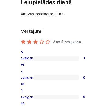
Lejupielādes dienā
Aktīvās instalācijas:
100+
Vērtējumi
3
no 5 zvaigznēm.
5
zvaigzn
1
1
es
5-
4
star
zvaigzn
0
review
0
es
4-
3
star
zvaigzn
0
reviews
0
es
3-