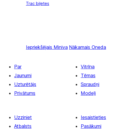
Trac biļetes
Iepriekšējais
Miniva
Nākamais
Oneda
Par
Vitrīna
Jaunumi
Tēmas
Uzturētājs
Spraudņi
Privātums
Modeļi
Uzziniet
Iesaistieties
Atbalsts
Pasākumi