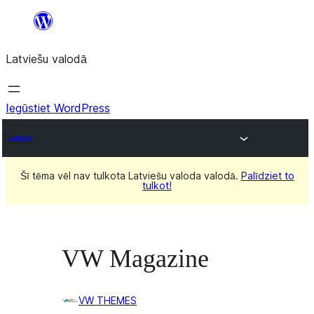
Pāriet
uz
Latviešu valodā
saturu
Iegūstiet WordPress
Tēmas
Šī tēma vēl nav tulkota Latviešu valoda valodā.
Palīdziet to
tulkot!
VW Magazine
VW THEMES