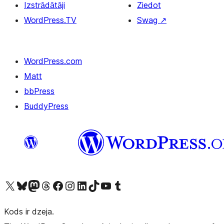
Izstrādātāji
Ziedot
WordPress.TV
Swag
↗
WordPress.com
Matt
bbPress
BuddyPress
Apmeklējiet mūsu X (agrāk Twitter) kontu
Apmeklējiet mūsu Bluesky kontu
Apmeklējiet mūsu Mastodon kontu
Apmeklējiet mūsu Threads kontu
Apmeklējiet mūsu Facebook lapu
Apmeklējiet mūsu Instagram kontu
Apmeklējiet mūsu LinkedIn kontu
Apmeklējiet mūsu TikTok kontu
Apmeklējiet mūsu YouTube kanālu
Apmeklējiet mūsu Tumblr kontu
Kods ir dzeja.