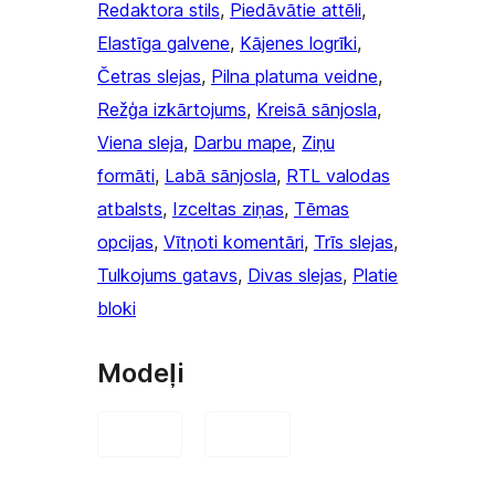
Redaktora stils
, 
Piedāvātie attēli
, 
Elastīga galvene
, 
Kājenes logrīki
, 
Četras slejas
, 
Pilna platuma veidne
, 
Režģa izkārtojums
, 
Kreisā sānjosla
, 
Viena sleja
, 
Darbu mape
, 
Ziņu
formāti
, 
Labā sānjosla
, 
RTL valodas
atbalsts
, 
Izceltas ziņas
, 
Tēmas
opcijas
, 
Vītņoti komentāri
, 
Trīs slejas
, 
Tulkojums gatavs
, 
Divas slejas
, 
Platie
bloki
Modeļi