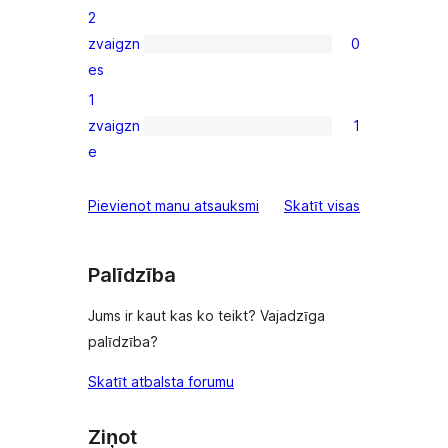
2
star
zvaigzn
0
reviews
0
es
2-
1
star
zvaigzn
1
reviews
1
e
1-
star
atsauksmes
Pievienot manu atsauksmi
Skatīt visas
review
Palīdzība
Jums ir kaut kas ko teikt? Vajadzīga
palīdzība?
Skatīt atbalsta forumu
Ziņot