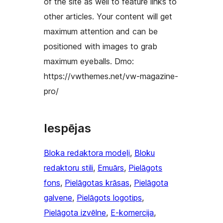
of the site as well to feature links to
other articles. Your content will get
maximum attention and can be
positioned with images to grab
maximum eyeballs. Dmo:
https://vwthemes.net/vw-magazine-
pro/
Iespējas
Bloka redaktora modeļi
, 
Bloku
redaktoru stili
, 
Emuārs
, 
Pielāgots
fons
, 
Pielāgotas krāsas
, 
Pielāgota
galvene
, 
Pielāgots logotips
, 
Pielāgota izvēlne
, 
E-komercija
, 