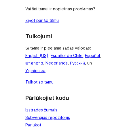
Vai šai tēmai ir nopietnas problēmas?
Ziņot par šo tēmu
Tulkojumi
Šī tēma ir pieejama šādās valodās:
English (US)
,
Español de Chile
,
Español
,
ພາສາລາວ
,
Nederlands
,
Русский
, un
Українська
.
Tulkot šo tēmu
Pārlūkojiet kodu
Izstrādes žurnāls
Subversijas repozitorijs
Pārlūkot