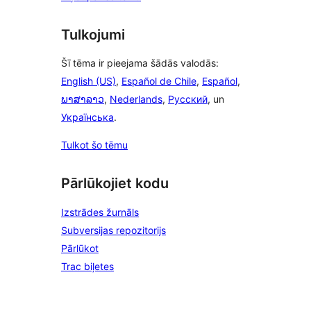
Tulkojumi
Šī tēma ir pieejama šādās valodās:
English (US)
,
Español de Chile
,
Español
,
ພາສາລາວ
,
Nederlands
,
Русский
, un
Українська
.
Tulkot šo tēmu
Pārlūkojiet kodu
Izstrādes žurnāls
Subversijas repozitorijs
Pārlūkot
Trac biļetes