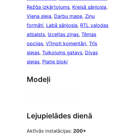
Režģa izkārtojums
, 
Kreisā sānjosla
, 
Viena sleja
, 
Darbu mape
, 
Ziņu
formāti
, 
Labā sānjosla
, 
RTL valodas
atbalsts
, 
Izceltas ziņas
, 
Tēmas
opcijas
, 
Vītņoti komentāri
, 
Trīs
slejas
, 
Tulkojums gatavs
, 
Divas
slejas
, 
Platie bloki
Modeļi
Lejupielādes dienā
Aktīvās instalācijas:
200+