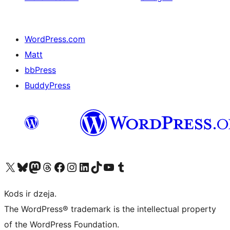
WordPress.com
Matt
bbPress
BuddyPress
Apmeklējiet mūsu X (agrāk Twitter) kontu
Apmeklējiet mūsu Bluesky kontu
Apmeklējiet mūsu Mastodon kontu
Apmeklējiet mūsu Threads kontu
Apmeklējiet mūsu Facebook lapu
Apmeklējiet mūsu Instagram kontu
Apmeklējiet mūsu LinkedIn kontu
Apmeklējiet mūsu TikTok kontu
Apmeklējiet mūsu YouTube kanālu
Apmeklējiet mūsu Tumblr kontu
Kods ir dzeja.
The WordPress® trademark is the intellectual property
of the WordPress Foundation.