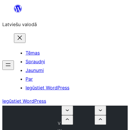
Pāriet
uz
Latviešu valodā
saturu
Tēmas
Spraudņi
Jaunumi
Par
Iegūstiet WordPress
Iegūstiet WordPress
V