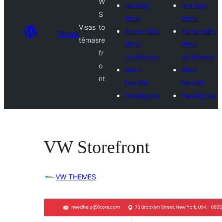
W
Iesniegt
Iesniegt
S
tēmu
tēmu
Visas
to
Komerciālu
Komerciālu
Tēmas
tēmas
re
tēmu
tēmu
fr
uzņēmumi
uzņēmumi
o
Mani
Mani
nt
favorīti
favorīti
Pieslēgties
Pieslēgties
VW Storefront
VW THEMES