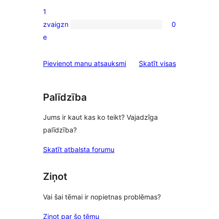
2-
1
star
zvaigzn
0
reviews
0
e
1-
star
atsauksmes
Pievienot manu atsauksmi
Skatīt visas
reviews
Palīdzība
Jums ir kaut kas ko teikt? Vajadzīga
palīdzība?
Skatīt atbalsta forumu
Ziņot
Vai šai tēmai ir nopietnas problēmas?
Ziņot par šo tēmu