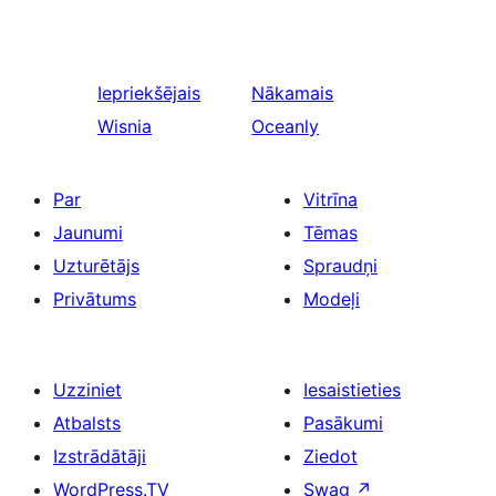
Iepriekšējais
Nākamais
Wisnia
Oceanly
Par
Vitrīna
Jaunumi
Tēmas
Uzturētājs
Spraudņi
Privātums
Modeļi
Uzziniet
Iesaistieties
Atbalsts
Pasākumi
Izstrādātāji
Ziedot
WordPress.TV
Swag
↗