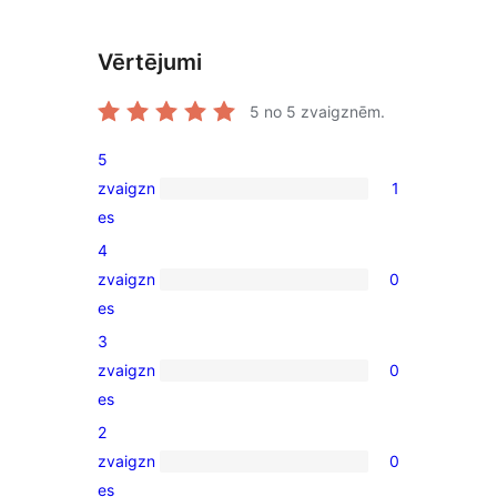
Vērtējumi
5
no 5 zvaigznēm.
5
zvaigzn
1
1
es
5-
4
star
zvaigzn
0
review
0
es
4-
3
star
zvaigzn
0
reviews
0
es
3-
2
star
zvaigzn
0
reviews
0
es