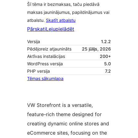
Šī tēma ir bezmaksas, taču piedāvā
maksas jauninājumus, papildinājumus vai
atbalstu.
Skatīt atbalstu
Pārskati
Lejupielādēt
Versija
1.2.2
Pēdējoreiz atjaunināts
25 jūlijs, 2026
Aktīvas instalācijas
200+
WordPress versija
5.0
PHP versija
7.2
Tēmas sākumlapa
VW Storefront is a versatile,
feature-rich theme designed for
creating dynamic online stores and
eCommerce sites, focusing on the