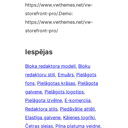
https://www.vwthemes.net/vw-
storefront-pro/.Demo:
https://www.vwthemes.net/vw-
storefront-pro/
Iespējas
Bloka redaktora modeļi
, 
Bloku
redaktoru stili
, 
Emuārs
, 
Pielāgots
fons
, 
Pielāgotas krāsas
, 
Pielāgota
galvene
, 
Pielāgots logotips
, 
Pielāgota izvēlne
, 
E-komercija
, 
Redaktora stils
, 
Piedāvātie attēli
, 
Elastīga galvene
, 
Kājenes logrīki
, 
Četras slejas
, 
Pilna platuma veidne
, 