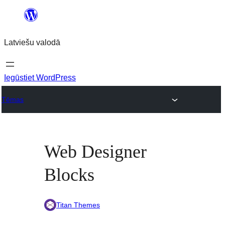
Pāriet
uz
Latviešu valodā
saturu
Iegūstiet WordPress
Tēmas
Web Designer
Blocks
Titan Themes