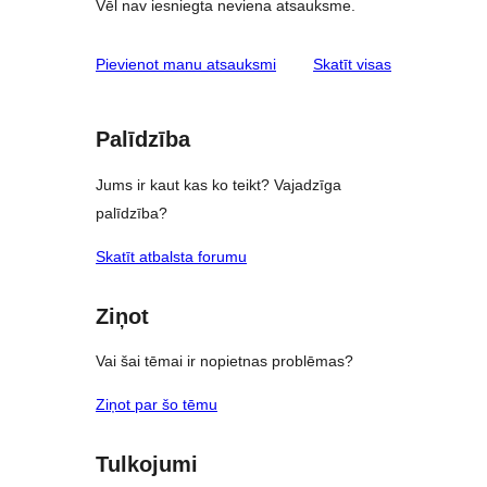
Vēl nav iesniegta neviena atsauksme.
atsauksmes
Pievienot manu atsauksmi
Skatīt visas
Palīdzība
Jums ir kaut kas ko teikt? Vajadzīga
palīdzība?
Skatīt atbalsta forumu
Ziņot
Vai šai tēmai ir nopietnas problēmas?
Ziņot par šo tēmu
Tulkojumi