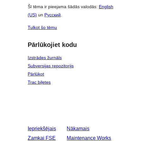
Šī tēma ir pieejama šādās valodās:
English
(US)
un
Русский
.
Tulkot šo tēmu
Pārlūkojiet kodu
Izstrādes žurnāls
Subversijas repozitorijs
Pārlūkot
Trac biļetes
Iepriekšējais
Nākamais
Zamkai FSE
Maintenance Works