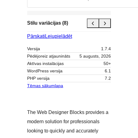
Stilu variācijas (8)
Pārskati
Lejupielādēt
Versija
1.7.4
Pēdējoreiz atjaunināts
5 augusts, 2026
Aktīvas instalācijas
50+
WordPress versija
6.1
PHP versija
7.2
Tēmas sākumlapa
The Web Designer Blocks provides a
modern solution for professionals
looking to quickly and accurately