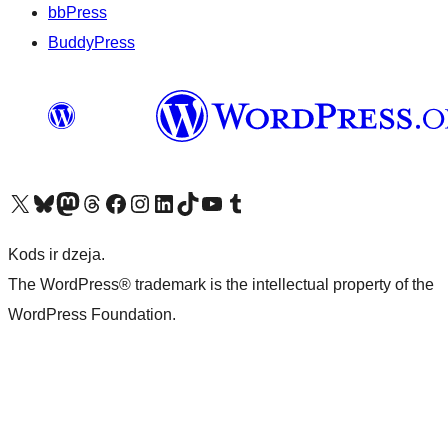
bbPress
BuddyPress
Apmeklējiet mūsu X (agrāk Twitter) kontu
Apmeklējiet mūsu Bluesky kontu
Apmeklējiet mūsu Mastodon kontu
Apmeklējiet mūsu Threads kontu
Apmeklējiet mūsu Facebook lapu
Apmeklējiet mūsu Instagram kontu
Apmeklējiet mūsu LinkedIn kontu
Apmeklējiet mūsu TikTok kontu
Apmeklējiet mūsu YouTube kanālu
Apmeklējiet mūsu Tumblr kontu
Kods ir dzeja.
The WordPress® trademark is the intellectual property of the
WordPress Foundation.