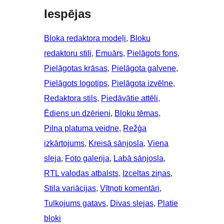
Iespējas
Bloka redaktora modeļi
, 
Bloku
redaktoru stili
, 
Emuārs
, 
Pielāgots fons
, 
Pielāgotas krāsas
, 
Pielāgota galvene
, 
Pielāgots logotips
, 
Pielāgota izvēlne
, 
Redaktora stils
, 
Piedāvātie attēli
, 
Ēdiens un dzērieni
, 
Bloku tēmas
, 
Pilna platuma veidne
, 
Režģa
izkārtojums
, 
Kreisā sānjosla
, 
Viena
sleja
, 
Foto galerija
, 
Labā sānjosla
, 
RTL valodas atbalsts
, 
Izceltas ziņas
, 
Stila variācijas
, 
Vītņoti komentāri
, 
Tulkojums gatavs
, 
Divas slejas
, 
Platie
bloki