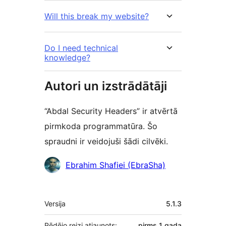
Will this break my website?
Do I need technical
knowledge?
Autori un izstrādātāji
“Abdal Security Headers” ir atvērtā
pirmkoda programmatūra. Šo
spraudni ir veidojuši šādi cilvēki.
Līdzdalībnieki
Ebrahim Shafiei (EbraSha)
Meta
Versija
5.1.3
Pēdējo reizi atjaunots:
pirms
1 gada