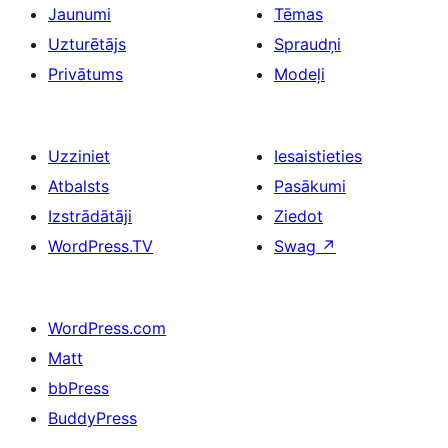
Jaunumi
Tēmas
Uzturētājs
Spraudņi
Privātums
Modeļi
Uzziniet
Iesaistieties
Atbalsts
Pasākumi
Izstrādātāji
Ziedot
WordPress.TV
Swag
↗
WordPress.com
Matt
bbPress
BuddyPress