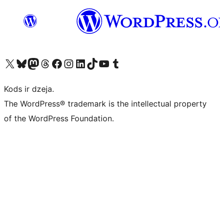
Apmeklējiet mūsu X (agrāk Twitter) kontu
Apmeklējiet mūsu Bluesky kontu
Apmeklējiet mūsu Mastodon kontu
Apmeklējiet mūsu Threads kontu
Apmeklējiet mūsu Facebook lapu
Apmeklējiet mūsu Instagram kontu
Apmeklējiet mūsu LinkedIn kontu
Apmeklējiet mūsu TikTok kontu
Apmeklējiet mūsu YouTube kanālu
Apmeklējiet mūsu Tumblr kontu
Kods ir dzeja.
The WordPress® trademark is the intellectual property
of the WordPress Foundation.