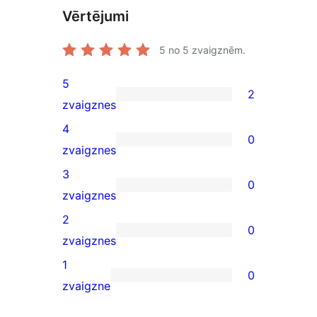
Vērtējumi
5
no 5 zvaigznēm.
5
2
2
zvaigznes
5-
4
0
star
0
zvaigznes
reviews
4-
3
0
star
0
zvaigznes
reviews
3-
2
0
star
0
zvaigznes
reviews
2-
1
0
star
0
zvaigzne
reviews
1-