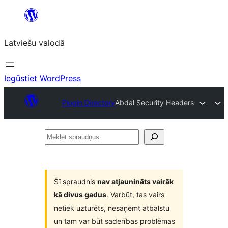
Pāriet
uz
Latviešu valodā
saturu
Iegūstiet WordPress
Plugin Directory
Abdal Security Headers
Meklēt
spraudņus
Šī spraudnis
nav atjaunināts vairāk
kā divus gadus
. Varbūt, tas vairs
netiek uzturēts, nesaņemt atbalstu
un tam var būt saderības problēmas