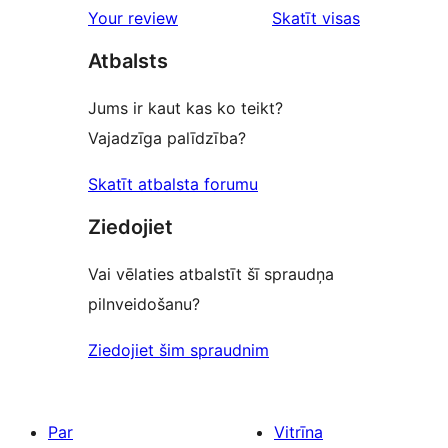
star
Your review
Skatīt visas
reviews
atsauksmes
Atbalsts
Jums ir kaut kas ko teikt?
Vajadzīga palīdzība?
Skatīt atbalsta forumu
Ziedojiet
Vai vēlaties atbalstīt šī spraudņa
pilnveidošanu?
Ziedojiet šim spraudnim
Par
Vitrīna