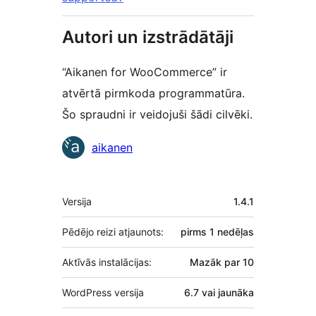
Autori un izstrādātāji
“Aikanen for WooCommerce” ir
atvērtā pirmkoda programmatūra.
Šo spraudni ir veidojuši šādi cilvēki.
Līdzdalībnieki
aikanen
Meta
Versija
1.4.1
Pēdējo reizi atjaunots:
pirms
1 nedēļas
Aktīvās instalācijas:
Mazāk par 10
WordPress versija
6.7 vai jaunāka