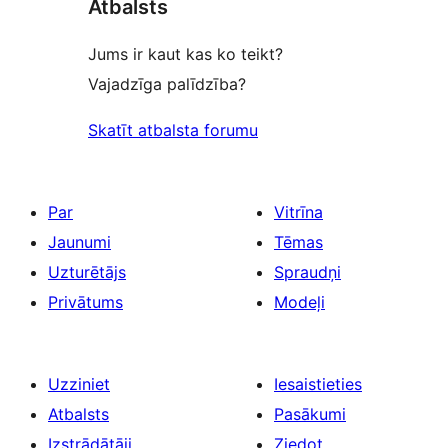
Atbalsts
Jums ir kaut kas ko teikt?
Vajadzīga palīdzība?
Skatīt atbalsta forumu
Par
Vitrīna
Jaunumi
Tēmas
Uzturētājs
Spraudņi
Privātums
Modeļi
Uzziniet
Iesaistieties
Atbalsts
Pasākumi
Izstrādātāji
Ziedot