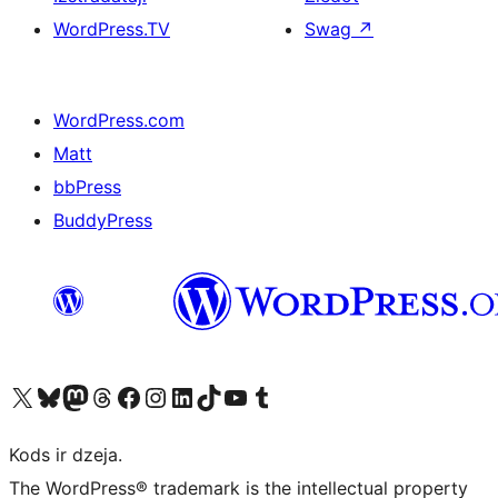
WordPress.TV
Swag
↗
WordPress.com
Matt
bbPress
BuddyPress
Apmeklējiet mūsu X (agrāk Twitter) kontu
Apmeklējiet mūsu Bluesky kontu
Apmeklējiet mūsu Mastodon kontu
Apmeklējiet mūsu Threads kontu
Apmeklējiet mūsu Facebook lapu
Apmeklējiet mūsu Instagram kontu
Apmeklējiet mūsu LinkedIn kontu
Apmeklējiet mūsu TikTok kontu
Apmeklējiet mūsu YouTube kanālu
Apmeklējiet mūsu Tumblr kontu
Kods ir dzeja.
The WordPress® trademark is the intellectual property