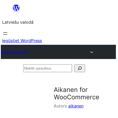
Pāriet
uz
Latviešu valodā
saturu
Iegūstiet WordPress
Plugin Directory
Meklēt
spraudņus
Aikanen for
WooCommerce
Autors
aikanen