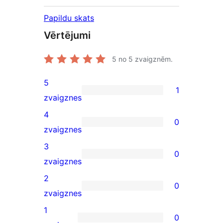
Papildu skats
Vērtējumi
5
no 5 zvaigznēm.
5
1
1
zvaigznes
5-
4
0
star
0
zvaigznes
review
4-
3
0
star
0
zvaigznes
reviews
3-
2
0
star
0
zvaigznes
reviews
2-
1
0
star