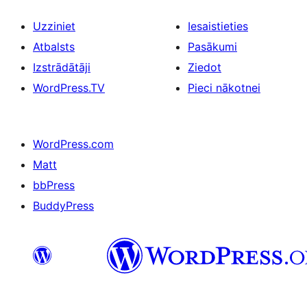
Uzziniet
Iesaistieties
Atbalsts
Pasākumi
Izstrādātāji
Ziedot
WordPress.TV
Pieci nākotnei
WordPress.com
Matt
bbPress
BuddyPress