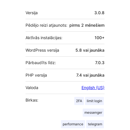
Meta
Versija
3.0.8
Pēdējo reizi atjaunots:
pirms
2 mēnešiem
Aktīvās instalācijas:
100+
WordPress versija
5.8 vai jaunāka
Pārbaudīts līdz:
7.0.3
PHP versija
7.4 vai jaunāka
Valoda
English (US)
Birkas:
2FA
limit login
messenger
performance
telegram