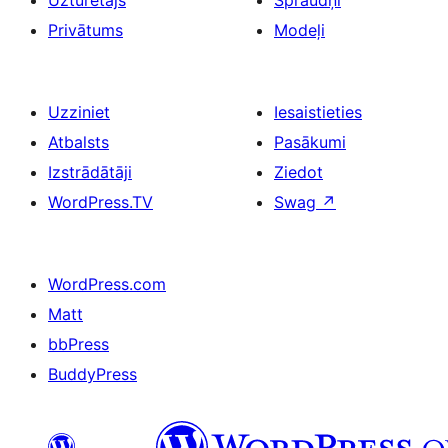
Privātums
Modeļi
Uzziniet
Iesaistieties
Atbalsts
Pasākumi
Izstrādātāji
Ziedot
WordPress.TV
Swag
↗
WordPress.com
Matt
bbPress
BuddyPress