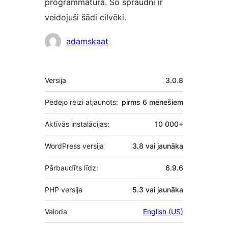
programmatūra. Šo spraudni ir
veidojuši šādi cilvēki.
Līdzdalībnieki
adamskaat
Meta
Versija
3.0.8
Pēdējo reizi atjaunots:
pirms
6 mēnešiem
Aktīvās instalācijas:
10 000+
WordPress versija
3.8 vai jaunāka
Pārbaudīts līdz:
6.9.6
PHP versija
5.3 vai jaunāka
Valoda
English (US)