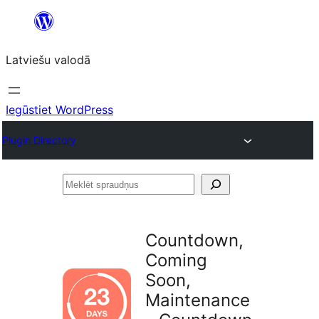
Pāriet
uz
Latviešu valodā
saturu
Iegūstiet WordPress
Plugin Directory
Meklēt
spraudņus
Countdown,
Coming
Soon,
Maintenance