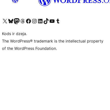
Apmeklējiet mūsu X (agrāk Twitter) kontu
Apmeklējiet mūsu Bluesky kontu
Apmeklējiet mūsu Mastodon kontu
Apmeklējiet mūsu Threads kontu
Apmeklējiet mūsu Facebook lapu
Apmeklējiet mūsu Instagram kontu
Apmeklējiet mūsu LinkedIn kontu
Apmeklējiet mūsu TikTok kontu
Apmeklējiet mūsu YouTube kanālu
Apmeklējiet mūsu Tumblr kontu
Kods ir dzeja.
The WordPress® trademark is the intellectual property
of the WordPress Foundation.