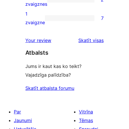
star
2
zvaigznes
reviews
2-
1
7
star
7
zvaigzne
reviews
1-
star
Your review
Skatīt visas
reviews
atsauksmes
Atbalsts
Jums ir kaut kas ko teikt?
Vajadzīga palīdzība?
Skatīt atbalsta forumu
Par
Vitrīna
Jaunumi
Tēmas
Uzturētājs
Spraudņi