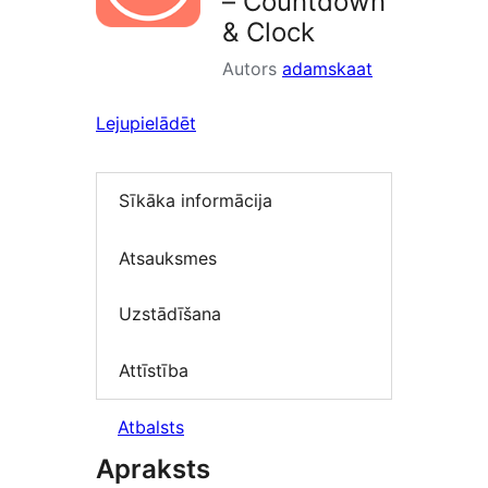
– Countdown
& Clock
Autors
adamskaat
Lejupielādēt
Sīkāka informācija
Atsauksmes
Uzstādīšana
Attīstība
Atbalsts
Apraksts