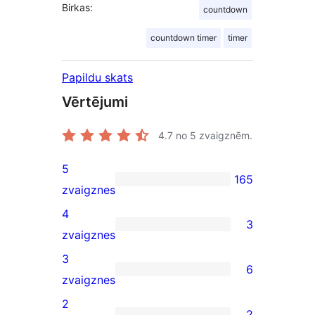
Birkas:
countdown
countdown timer
timer
Papildu skats
Vērtējumi
4.7
no 5 zvaigznēm.
5
165
165
zvaigznes
5-
4
3
star
3
zvaigznes
reviews
4-
3
6
star
6
zvaigznes
reviews
3-
2
2