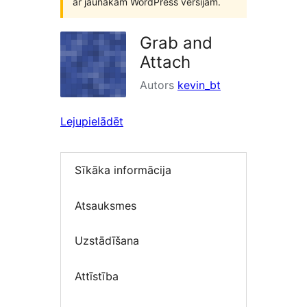
ar jaunākām WordPress versijām.
Grab and
Attach
Autors
kevin_bt
Lejupielādēt
Sīkāka informācija
Atsauksmes
Uzstādīšana
Attīstība