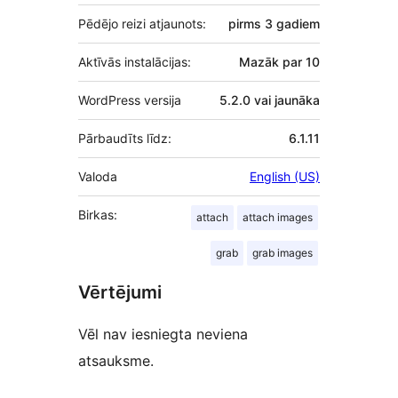
Pēdējo reizi atjaunots:
pirms
3 gadiem
Aktīvās instalācijas:
Mazāk par 10
WordPress versija
5.2.0 vai jaunāka
Pārbaudīts līdz:
6.1.11
Valoda
English (US)
Birkas:
attach
attach images
grab
grab images
Vērtējumi
Vēl nav iesniegta neviena
atsauksme.