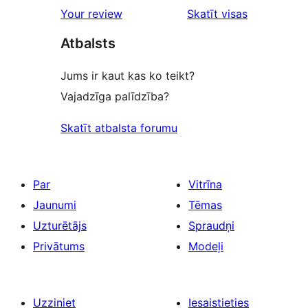
atsauksmes
Your review
Skatīt visas
Atbalsts
Jums ir kaut kas ko teikt?
Vajadzīga palīdzība?
Skatīt atbalsta forumu
Par
Vitrīna
Jaunumi
Tēmas
Uzturētājs
Spraudņi
Privātums
Modeļi
Uzziniet
Iesaistieties