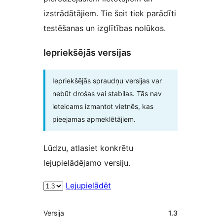
izstrādātājiem. Tie šeit tiek parādīti
testēšanas un izglītības nolūkos.
Iepriekšējās versijas
Iepriekšējās spraudņu versijas var
nebūt drošas vai stabilas. Tās nav
ieteicams izmantot vietnēs, kas
pieejamas apmeklētājiem.
Lūdzu, atlasiet konkrētu
lejupielādējamo versiju.
Lejupielādēt
Meta
Versija
1.3