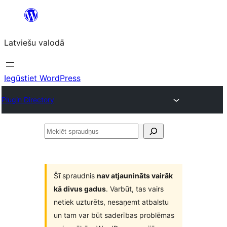
Pāriet
uz
Latviešu valodā
saturu
Iegūstiet WordPress
Plugin Directory
Meklēt
spraudņus
Šī spraudnis
nav atjaunināts vairāk
kā divus gadus
. Varbūt, tas vairs
netiek uzturēts, nesaņemt atbalstu
un tam var būt saderības problēmas