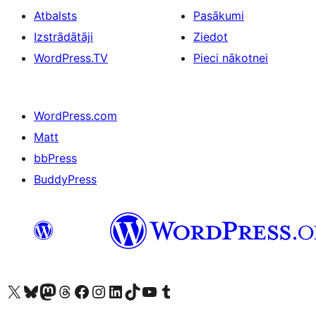
Atbalsts
Pasākumi
Izstrādātāji
Ziedot
WordPress.TV
Pieci nākotnei
WordPress.com
Matt
bbPress
BuddyPress
Apmeklējiet mūsu X (agrāk Twitter) kontu
Apmeklējiet mūsu Bluesky kontu
Apmeklējiet mūsu Mastodon kontu
Apmeklējiet mūsu Threads kontu
Apmeklējiet mūsu Facebook lapu
Apmeklējiet mūsu Instagram kontu
Apmeklējiet mūsu LinkedIn kontu
Apmeklējiet mūsu TikTok kontu
Apmeklējiet mūsu YouTube kanālu
Apmeklējiet mūsu Tumblr kontu