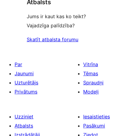
Atbalsts
Jums ir kaut kas ko teikt?
Vajadzīga palīdzība?
Skatīt atbalsta forumu
Par
Vitrīna
Jaunumi
Tēmas
Uzturētājs
Spraudņi
Privātums
Modeļi
Uzziniet
Iesaistieties
Atbalsts
Pasākumi
Izstrādātāji
Ziedot