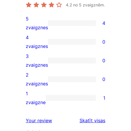
4.2
no 5 zvaigznēm.
5
4
4
zvaigznes
5-
4
0
star
0
zvaigznes
reviews
4-
3
0
star
0
zvaigznes
reviews
3-
2
0
star
0
zvaigznes
reviews
2-
1
1
star
1
zvaigzne
reviews
1-
star
atsauksmes
Your review
Skatīt visas
review