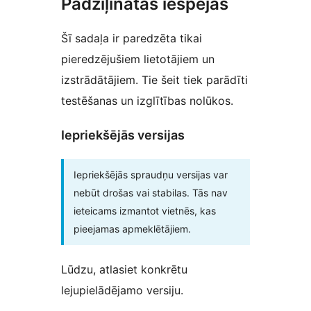
Padziļinātās iespējas
Šī sadaļa ir paredzēta tikai
pieredzējušiem lietotājiem un
izstrādātājiem. Tie šeit tiek parādīti
testēšanas un izglītības nolūkos.
Iepriekšējās versijas
Iepriekšējās spraudņu versijas var
nebūt drošas vai stabilas. Tās nav
ieteicams izmantot vietnēs, kas
pieejamas apmeklētājiem.
Lūdzu, atlasiet konkrētu
lejupielādējamo versiju.