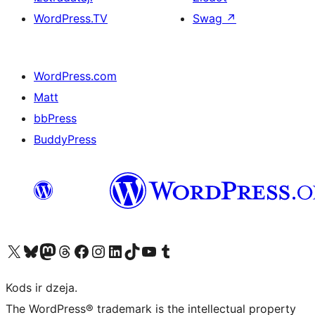
WordPress.TV
Swag
↗
WordPress.com
Matt
bbPress
BuddyPress
Apmeklējiet mūsu X (agrāk Twitter) kontu
Apmeklējiet mūsu Bluesky kontu
Apmeklējiet mūsu Mastodon kontu
Apmeklējiet mūsu Threads kontu
Apmeklējiet mūsu Facebook lapu
Apmeklējiet mūsu Instagram kontu
Apmeklējiet mūsu LinkedIn kontu
Apmeklējiet mūsu TikTok kontu
Apmeklējiet mūsu YouTube kanālu
Apmeklējiet mūsu Tumblr kontu
Kods ir dzeja.
The WordPress® trademark is the intellectual property