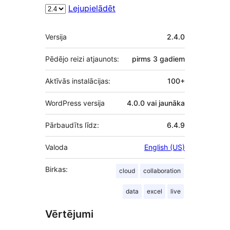
Lejupielādēt
Meta
Versija
2.4.0
Pēdējo reizi atjaunots:
pirms
3 gadiem
Aktīvās instalācijas:
100+
WordPress versija
4.0.0 vai jaunāka
Pārbaudīts līdz:
6.4.9
Valoda
English (US)
Birkas:
cloud
collaboration
data
excel
live
Vērtējumi