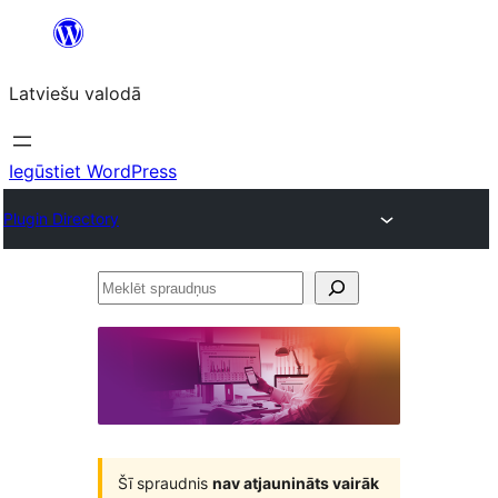
Pāriet
uz
Latviešu valodā
saturu
Iegūstiet WordPress
Plugin Directory
Meklēt
spraudņus
Šī spraudnis
nav atjaunināts vairāk