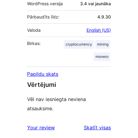
WordPress versija
3.4 vai jaunāka
Pārbaudīts līdz:
4.9.30
Valoda
English (US)
Birkas:
cryptocurrency
mining
monero
Papildu skats
Vērtējumi
Vēl nav iesniegta neviena
atsauksme.
atsauksmes
Your review
Skatīt visas