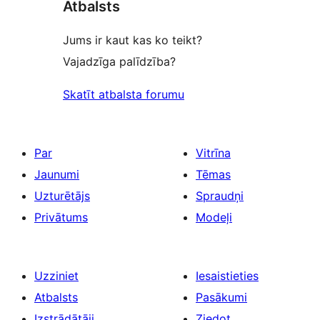
Atbalsts
Jums ir kaut kas ko teikt?
Vajadzīga palīdzība?
Skatīt atbalsta forumu
Par
Vitrīna
Jaunumi
Tēmas
Uzturētājs
Spraudņi
Privātums
Modeļi
Uzziniet
Iesaistieties
Atbalsts
Pasākumi
Izstrādātāji
Ziedot