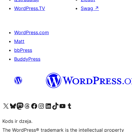
WordPress.TV
Swag
↗
WordPress.com
Matt
bbPress
BuddyPress
Apmeklējiet mūsu X (agrāk Twitter) kontu
Apmeklējiet mūsu Bluesky kontu
Apmeklējiet mūsu Mastodon kontu
Apmeklējiet mūsu Threads kontu
Apmeklējiet mūsu Facebook lapu
Apmeklējiet mūsu Instagram kontu
Apmeklējiet mūsu LinkedIn kontu
Apmeklējiet mūsu TikTok kontu
Apmeklējiet mūsu YouTube kanālu
Apmeklējiet mūsu Tumblr kontu
Kods ir dzeja.
The WordPress® trademark is the intellectual property