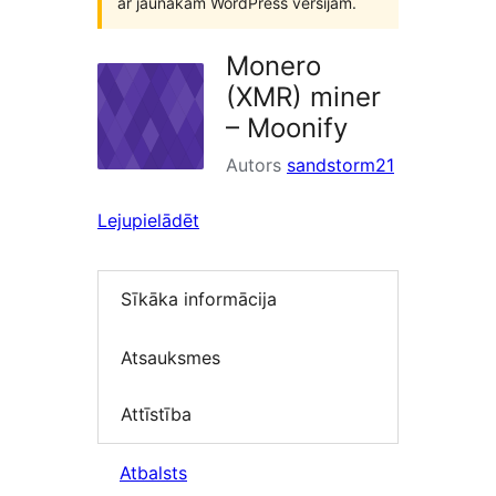
ar jaunākām WordPress versijām.
Monero
(XMR) miner
– Moonify
Autors
sandstorm21
Lejupielādēt
Sīkāka informācija
Atsauksmes
Attīstība
Atbalsts