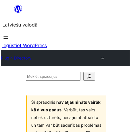
Pāriet
uz
Latviešu valodā
saturu
Iegūstiet WordPress
Plugin Directory
Meklēt
spraudņus
Šī spraudnis
nav atjaunināts vairāk
kā divus gadus
. Varbūt, tas vairs
netiek uzturēts, nesaņemt atbalstu
un tam var būt saderības problēmas