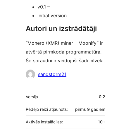
v0.1 –
Initial version
Autori un izstrādātāji
“Monero (XMR) miner – Moonify” ir
atvērtā pirmkoda programmatūra.
Šo spraudni ir veidojuši šādi cilvēki.
Līdzdalībnieki
sandstorm21
Meta
Versija
0.2
Pēdējo reizi atjaunots:
pirms
9 gadiem
Aktīvās instalācijas:
10+