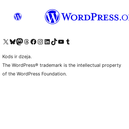
Apmeklējiet mūsu X (agrāk Twitter) kontu
Apmeklējiet mūsu Bluesky kontu
Apmeklējiet mūsu Mastodon kontu
Apmeklējiet mūsu Threads kontu
Apmeklējiet mūsu Facebook lapu
Apmeklējiet mūsu Instagram kontu
Apmeklējiet mūsu LinkedIn kontu
Apmeklējiet mūsu TikTok kontu
Apmeklējiet mūsu YouTube kanālu
Apmeklējiet mūsu Tumblr kontu
Kods ir dzeja.
The WordPress® trademark is the intellectual property
of the WordPress Foundation.