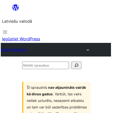
Pāriet
uz
Latviešu valodā
saturu
Iegūstiet WordPress
Plugin Directory
Meklēt
spraudņus
Šī spraudnis
nav atjaunināts vairāk
kā divus gadus
. Varbūt, tas vairs
netiek uzturēts, nesaņemt atbalstu
un tam var būt saderības problēmas