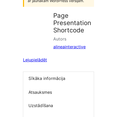
ar jaunākām WordPress versijām.
Page
Presentation
Shortcode
Autors
alineainteractive
Lejupielādēt
Sīkāka informācija
Atsauksmes
Uzstādīšana