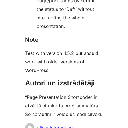
page/post slides by setting
the status to ‘Daft’ without
interrupting the whole
presentation.
Note
Test with version 4.5.2 but should
work with older versions of
WordPress.
Autori un izstrādātāji
“Page Presentation Shortcode” ir
atvērtā pirmkoda programmatūra.
Šo spraudni ir veidojuši šādi cilvēki.
Līdzdalībnieki
alineainteractive