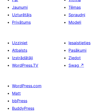
Jaunumi
Tēmas
Uzturētājs
Spraudņi
Privātums
Modeļi
Uzziniet
Iesaistieties
Atbalsts
Pasākumi
Izstrādātāji
Ziedot
WordPress.TV
Swag
↗
WordPress.com
Matt
bbPress
BuddyPress