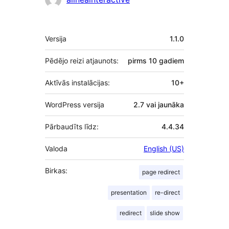
Meta
Versija
1.1.0
Pēdējo reizi atjaunots:
pirms
10 gadiem
Aktīvās instalācijas:
10+
WordPress versija
2.7 vai jaunāka
Pārbaudīts līdz:
4.4.34
Valoda
English (US)
Birkas:
page redirect
presentation
re-direct
redirect
slide show