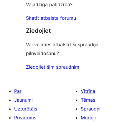
Vajadzīga palīdzība?
Skatīt atbalsta forumu
Ziedojiet
Vai vēlaties atbalstīt šī spraudņa
pilnveidošanu?
Ziedojiet šim spraudnim
Par
Vitrīna
Jaunumi
Tēmas
Uzturētājs
Spraudņi
Privātums
Modeļi