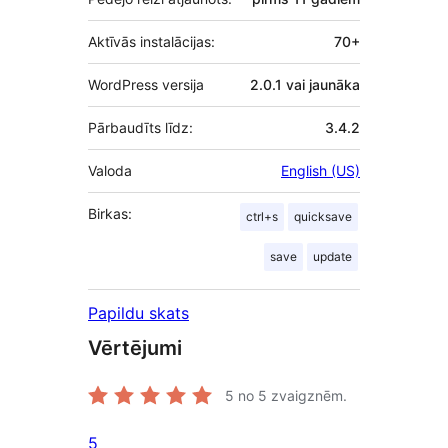
Aktīvās instalācijas:
70+
WordPress versija
2.0.1 vai jaunāka
Pārbaudīts līdz:
3.4.2
Valoda
English (US)
Birkas:
ctrl+s
quicksave
save
update
Papildu skats
Vērtējumi
5
no 5 zvaigznēm.
5