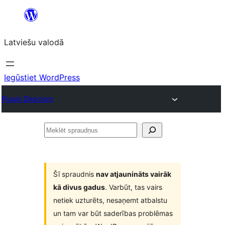
Pāriet
uz
Latviešu valodā
saturu
Iegūstiet WordPress
Plugin Directory
Meklēt
spraudņus
Šī spraudnis
nav atjaunināts vairāk
kā divus gadus
. Varbūt, tas vairs
netiek uzturēts, nesaņemt atbalstu
un tam var būt saderības problēmas