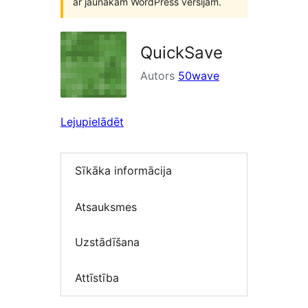
ar jaunākām WordPress versijām.
QuickSave
Autors
50wave
Lejupielādēt
Sīkāka informācija
Atsauksmes
Uzstādīšana
Attīstība