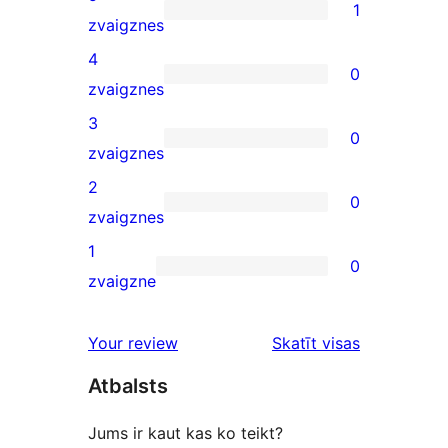
1
1
zvaigznes
5-
4
0
star
0
zvaigznes
review
4-
3
0
star
0
zvaigznes
reviews
3-
2
0
star
0
zvaigznes
reviews
2-
1
0
star
0
zvaigzne
reviews
1-
star
atsauksmes
Your review
Skatīt visas
reviews
Atbalsts
Jums ir kaut kas ko teikt?