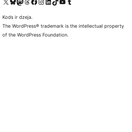
Apmeklējiet mūsu X (agrāk Twitter) kontu
Apmeklējiet mūsu Bluesky kontu
Apmeklējiet mūsu Mastodon kontu
Apmeklējiet mūsu Threads kontu
Apmeklējiet mūsu Facebook lapu
Apmeklējiet mūsu Instagram kontu
Apmeklējiet mūsu LinkedIn kontu
Apmeklējiet mūsu TikTok kontu
Apmeklējiet mūsu YouTube kanālu
Apmeklējiet mūsu Tumblr kontu
Kods ir dzeja.
The WordPress® trademark is the intellectual property
of the WordPress Foundation.