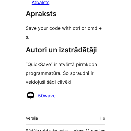
Atbalsts
Apraksts
Save your code with ctrl or cmd +
s.
Autori un izstrādātāji
“QuickSave” ir atvērtā pirmkoda
programmatūra. Šo spraudni ir
veidojuši šādi cilvēki.
Līdzdalībnieki
50wave
Meta
Versija
1.6
Pēdējo reizi atjaunots:
pirms
11 gadiem