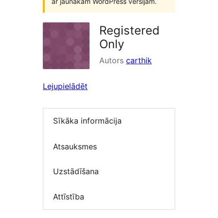
ar jaunākām WordPress versijām.
Registered
Only
Autors
carthik
Lejupielādēt
Sīkāka informācija
Atsauksmes
Uzstādīšana
Attīstība