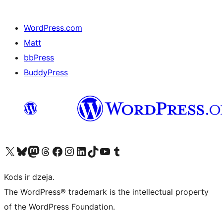
WordPress.com
Matt
bbPress
BuddyPress
Apmeklējiet mūsu X (agrāk Twitter) kontu
Apmeklējiet mūsu Bluesky kontu
Apmeklējiet mūsu Mastodon kontu
Apmeklējiet mūsu Threads kontu
Apmeklējiet mūsu Facebook lapu
Apmeklējiet mūsu Instagram kontu
Apmeklējiet mūsu LinkedIn kontu
Apmeklējiet mūsu TikTok kontu
Apmeklējiet mūsu YouTube kanālu
Apmeklējiet mūsu Tumblr kontu
Kods ir dzeja.
The WordPress® trademark is the intellectual property
of the WordPress Foundation.