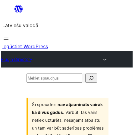
Pāriet
uz
Latviešu valodā
saturu
Iegūstiet WordPress
Plugin Directory
Meklēt
spraudņus
Šī spraudnis
nav atjaunināts vairāk
kā divus gadus
. Varbūt, tas vairs
netiek uzturēts, nesaņemt atbalstu
un tam var būt saderības problēmas