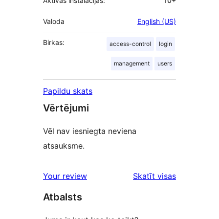
Aktīvās instalācijas:
10+
Valoda
English (US)
Birkas:
access-control
login
management
users
Papildu skats
Vērtējumi
Vēl nav iesniegta neviena
atsauksme.
Your review
Skatīt visas
atsauksmes
Atbalsts