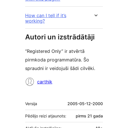
How can I tell if it’s
working?
Autori un izstrādātāji
“Registered Only” ir atvērtā
pirmkoda programmatūra. Šo
spraudni ir veidojuši šādi cilvēki.
Līdzdalībnieki
carthik
Meta
Versija
2005-05-12-2000
Pēdējo reizi atjaunots:
pirms
21 gada