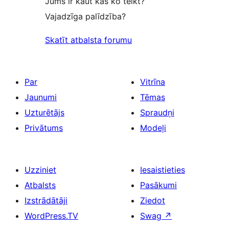
Jums ir kaut kas ko teikt?
Vajadzīga palīdzība?
Skatīt atbalsta forumu
Par
Vitrīna
Jaunumi
Tēmas
Uzturētājs
Spraudņi
Privātums
Modeļi
Uzziniet
Iesaistieties
Atbalsts
Pasākumi
Izstrādātāji
Ziedot
WordPress.TV
Swag
↗