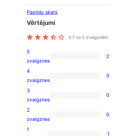
Papildu skats
Vērtējumi
3.7
no 5 zvaigznēm.
5
2
2
zvaigznes
5-
4
0
star
0
zvaigznes
reviews
4-
3
0
star
0
zvaigznes
reviews
3-
2
0
star
0
zvaigznes
reviews
2-
1
1