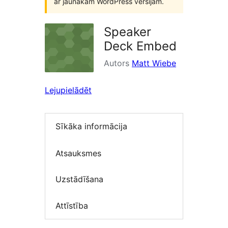
ar jaunākām WordPress versijām.
Speaker
Deck Embed
Autors
Matt Wiebe
Lejupielādēt
Sīkāka informācija
Atsauksmes
Uzstādīšana
Attīstība