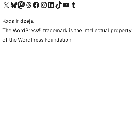
Apmeklējiet mūsu X (agrāk Twitter) kontu
Apmeklējiet mūsu Bluesky kontu
Apmeklējiet mūsu Mastodon kontu
Apmeklējiet mūsu Threads kontu
Apmeklējiet mūsu Facebook lapu
Apmeklējiet mūsu Instagram kontu
Apmeklējiet mūsu LinkedIn kontu
Apmeklējiet mūsu TikTok kontu
Apmeklējiet mūsu YouTube kanālu
Apmeklējiet mūsu Tumblr kontu
Kods ir dzeja.
The WordPress® trademark is the intellectual property
of the WordPress Foundation.