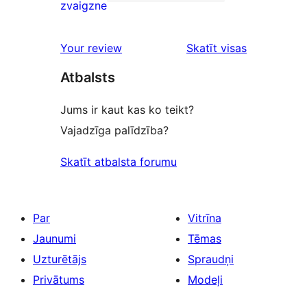
star
1
zvaigzne
reviews
1-
star
atsauksmes
Your review
Skatīt visas
review
Atbalsts
Jums ir kaut kas ko teikt?
Vajadzīga palīdzība?
Skatīt atbalsta forumu
Par
Vitrīna
Jaunumi
Tēmas
Uzturētājs
Spraudņi
Privātums
Modeļi