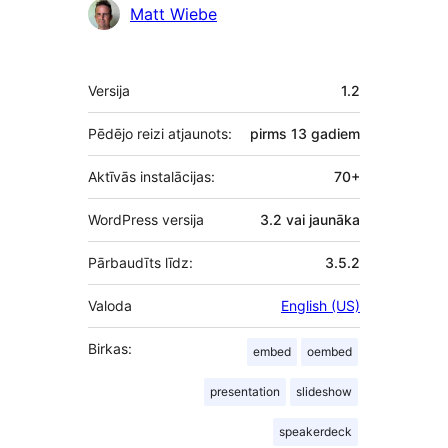
Līdzdalībnieki
Matt Wiebe
Meta
Versija
1.2
Pēdējo reizi atjaunots:
pirms
13 gadiem
Aktīvās instalācijas:
70+
WordPress versija
3.2 vai jaunāka
Pārbaudīts līdz:
3.5.2
Valoda
English (US)
Birkas:
embed
oembed
presentation
slideshow
speakerdeck