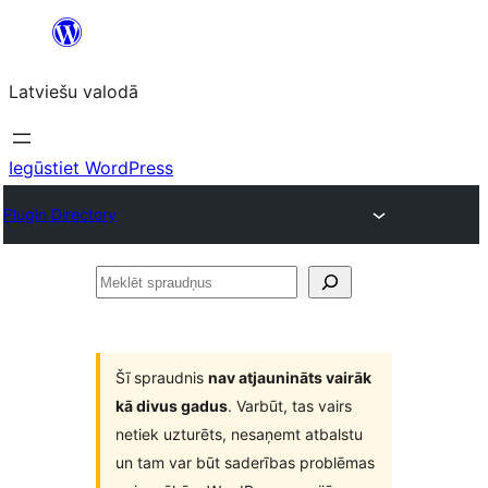
Pāriet
uz
Latviešu valodā
saturu
Iegūstiet WordPress
Plugin Directory
Meklēt
spraudņus
Šī spraudnis
nav atjaunināts vairāk
kā divus gadus
. Varbūt, tas vairs
netiek uzturēts, nesaņemt atbalstu
un tam var būt saderības problēmas