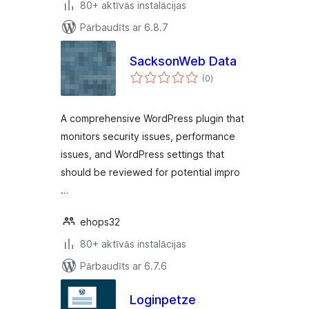
80+ aktīvās instalācijas
Pārbaudīts ar 6.8.7
SacksonWeb Data
vērtējumu
(0
)
kopsumma
A comprehensive WordPress plugin that
monitors security issues, performance
issues, and WordPress settings that
should be reviewed for potential impro
…
ehops32
80+ aktīvās instalācijas
Pārbaudīts ar 6.7.6
Loginpetze