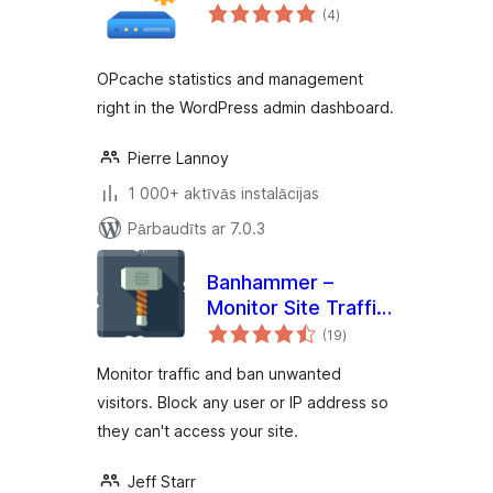
vērtējumu
(4
)
kopsumma
OPcache statistics and management
right in the WordPress admin dashboard.
Pierre Lannoy
1 000+ aktīvās instalācijas
Pārbaudīts ar 7.0.3
Banhammer –
Monitor Site Traffic,
vērtējumu
Block Bad Users
(19
)
kopsumma
and Bots
Monitor traffic and ban unwanted
visitors. Block any user or IP address so
they can't access your site.
Jeff Starr