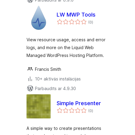
LW MWP Tools
vērtējumu
(0
)
kopsumma
View resource usage, access and error
logs, and more on the Liquid Web
Managed WordPress Hosting Platform.
Francis Smith
10+ aktīvās instalācijas
Pārbaudīts ar 4.9.30
Simple Presenter
vērtējumu
(0
)
kopsumma
A simple way to create presentations