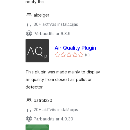
notify this.
aixeiger
30+ aktīvās instalācijas
Pārbaudīts ar 6.3.9
Air Quality Plugin
vērtējumu
(0
)
kopsumma
This plugin was made mainly to display
air quality from closest air pollution
detector
patrol220
20+ aktīvās instalācijas
Pārbaudīts ar 4.9.30