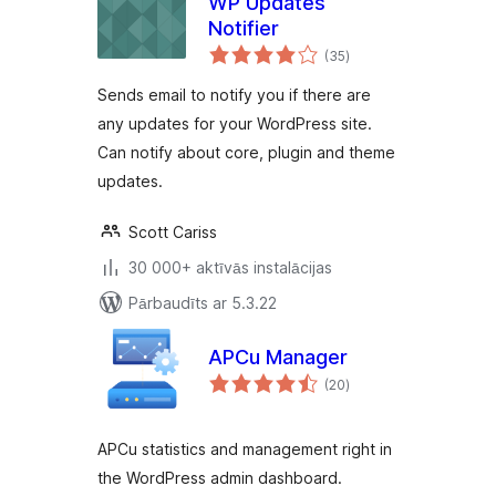
WP Updates
Notifier
vērtējumu
(35
)
kopsumma
Sends email to notify you if there are
any updates for your WordPress site.
Can notify about core, plugin and theme
updates.
Scott Cariss
30 000+ aktīvās instalācijas
Pārbaudīts ar 5.3.22
APCu Manager
vērtējumu
(20
)
kopsumma
APCu statistics and management right in
the WordPress admin dashboard.