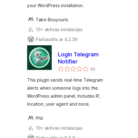
your WordPress installation.
Takis Bouyouris
10+ aktīvās instalācijas
Pārbaudīts ar 4.2.39
Login Telegram
Notifier
vērtējumu
(0
)
kopsumma
This plugin sends real-time Telegram
alerts when someone logs into the
WordPress admin panel. Includes IP,
location, user agent and more.
Phil
10+ aktīvās instalācijas
Pārbaudīts ar 6.9.6