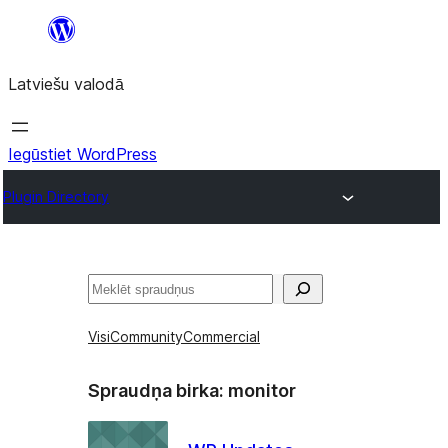
Pāriet
uz
Latviešu valodā
saturu
Iegūstiet WordPress
Plugin Directory
Meklēt
Visi
Community
Commercial
Spraudņa birka:
monitor