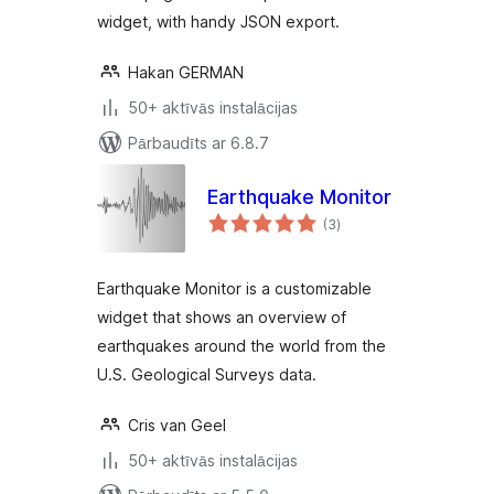
widget, with handy JSON export.
Hakan GERMAN
50+ aktīvās instalācijas
Pārbaudīts ar 6.8.7
Earthquake Monitor
vērtējumu
(3
)
kopsumma
Earthquake Monitor is a customizable
widget that shows an overview of
earthquakes around the world from the
U.S. Geological Surveys data.
Cris van Geel
50+ aktīvās instalācijas