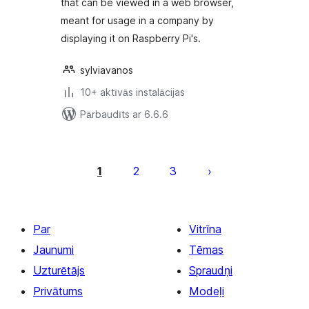
that can be viewed in a web browser,
meant for usage in a company by
displaying it on Raspberry Pi's.
sylviavanos
10+ aktīvās instalācijas
Pārbaudīts ar 6.6.6
Ziņu
numerācija
1
2
3
pēc
lappusēm
Par
Vitrīna
Jaunumi
Tēmas
Uzturētājs
Spraudņi
Privātums
Modeļi