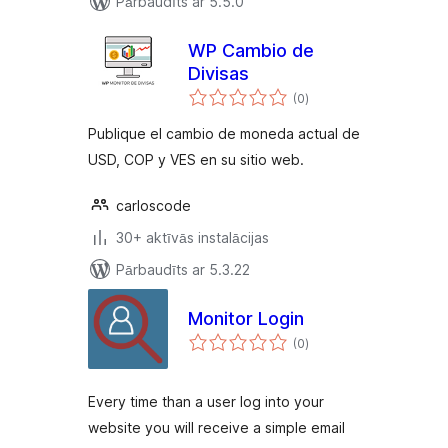
Pārbaudīts ar 5.5.0
WP Cambio de
Divisas
vērtējumu
(0
)
kopsumma
Publique el cambio de moneda actual de
USD, COP y VES en su sitio web.
carloscode
30+ aktīvās instalācijas
Pārbaudīts ar 5.3.22
Monitor Login
vērtējumu
(0
)
kopsumma
Every time than a user log into your
website you will receive a simple email