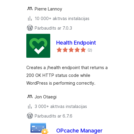
Pierre Lannoy
10 000+ aktīvās instalācijas
Pārbaudīts ar 7.0.3
Health Endpoint
vērtējumu
(2
)
kopsumma
Creates a /health endpoint that returns a
200 OK HTTP status code while
WordPress is performing correctly.
Jon Otaegi
3 000+ aktīvās instalācijas
Pārbaudīts ar 6.7.6
OPcache Manager