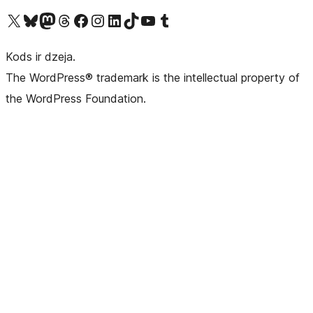
Apmeklējiet mūsu X (agrāk Twitter) kontu
Apmeklējiet mūsu Bluesky kontu
Apmeklējiet mūsu Mastodon kontu
Apmeklējiet mūsu Threads kontu
Apmeklējiet mūsu Facebook lapu
Apmeklējiet mūsu Instagram kontu
Apmeklējiet mūsu LinkedIn kontu
Apmeklējiet mūsu TikTok kontu
Apmeklējiet mūsu YouTube kanālu
Apmeklējiet mūsu Tumblr kontu
Kods ir dzeja.
The WordPress® trademark is the intellectual property of
the WordPress Foundation.