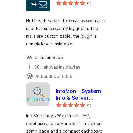
vērtējumu
(1
)
kopsumma
Notifies the admin by email as soon as a
user has successfully logged in. The
mails are customizable, the plugin is
completely translatable.
Christian Sabo
80+ aktīvās instalācijas
Pārbaudīts ar 6.9.6
InfoMon – System
Info & Server
vērtējumu
Monitor
(1
)
kopsumma
InfoMon shows WordPress, PHP,
database and server details in a clean
admin page and a compact dashboard