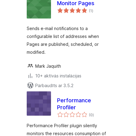
Monitor Pages
vērtējumu
(1
)
kopsumma
Sends e-mail notifications to a
configurable list of addresses when
Pages are published, scheduled, or
modified.
Mark Jaquith
10+ aktīvās instalācijas
Pārbaudīts ar 3.5.2
Performance
Profiler
vērtējumu
(0
)
kopsumma
Performance Profiler plugin silently
monitors the resources consumption of