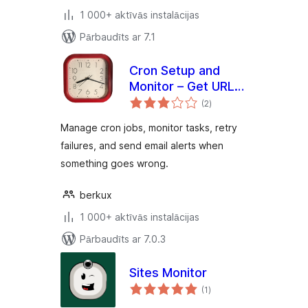
1 000+ aktīvās instalācijas
Pārbaudīts ar 7.1
Cron Setup and
Monitor – Get URL
vērtējumu
Cron
(2
)
kopsumma
Manage cron jobs, monitor tasks, retry
failures, and send email alerts when
something goes wrong.
berkux
1 000+ aktīvās instalācijas
Pārbaudīts ar 7.0.3
Sites Monitor
vērtējumu
(1
)
kopsumma