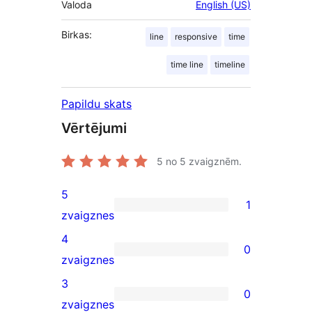
Valoda
English (US)
Birkas:
line
responsive
time
time line
timeline
Papildu skats
Vērtējumi
5
no 5 zvaigznēm.
5
1
1
zvaigznes
5-
4
0
star
0
zvaigznes
review
4-
3
0
star
0
zvaigznes