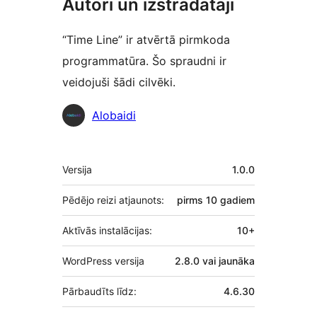
Autori un izstrādātāji
“Time Line” ir atvērtā pirmkoda
programmatūra. Šo spraudni ir
veidojuši šādi cilvēki.
Līdzdalībnieki
Alobaidi
Meta
Versija
1.0.0
Pēdējo reizi atjaunots:
pirms
10 gadiem
Aktīvās instalācijas:
10+
WordPress versija
2.8.0 vai jaunāka
Pārbaudīts līdz:
4.6.30