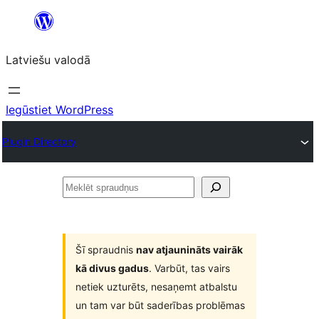
Pāriet
uz
Latviešu valodā
saturu
Iegūstiet WordPress
Plugin Directory
Meklēt
spraudņus
Šī spraudnis
nav atjaunināts vairāk
kā divus gadus
. Varbūt, tas vairs
netiek uzturēts, nesaņemt atbalstu
un tam var būt saderības problēmas