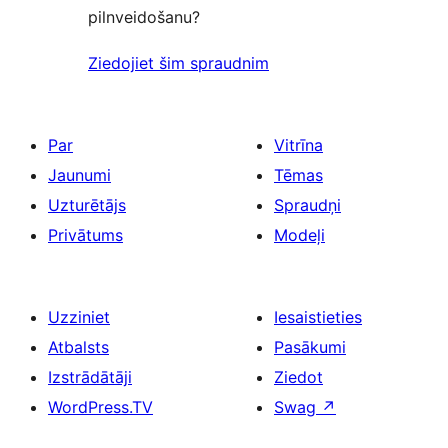
pilnveidošanu?
Ziedojiet šim spraudnim
Par
Vitrīna
Jaunumi
Tēmas
Uzturētājs
Spraudņi
Privātums
Modeļi
Uzziniet
Iesaistieties
Atbalsts
Pasākumi
Izstrādātāji
Ziedot
WordPress.TV
Swag
↗