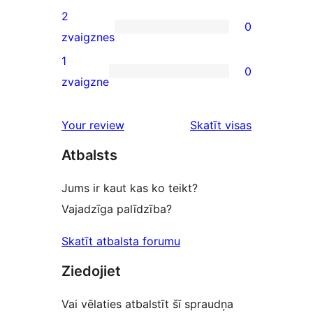
reviews
3-
2
0
star
0
zvaigznes
reviews
2-
1
0
star
0
zvaigzne
reviews
1-
star
Your review
Skatīt visas
reviews
atsauksmes
Atbalsts
Jums ir kaut kas ko teikt?
Vajadzīga palīdzība?
Skatīt atbalsta forumu
Ziedojiet
Vai vēlaties atbalstīt šī spraudņa