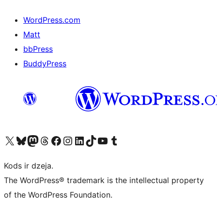
WordPress.com
Matt
bbPress
BuddyPress
Apmeklējiet mūsu X (agrāk Twitter) kontu
Apmeklējiet mūsu Bluesky kontu
Apmeklējiet mūsu Mastodon kontu
Apmeklējiet mūsu Threads kontu
Apmeklējiet mūsu Facebook lapu
Apmeklējiet mūsu Instagram kontu
Apmeklējiet mūsu LinkedIn kontu
Apmeklējiet mūsu TikTok kontu
Apmeklējiet mūsu YouTube kanālu
Apmeklējiet mūsu Tumblr kontu
Kods ir dzeja.
The WordPress® trademark is the intellectual property
of the WordPress Foundation.