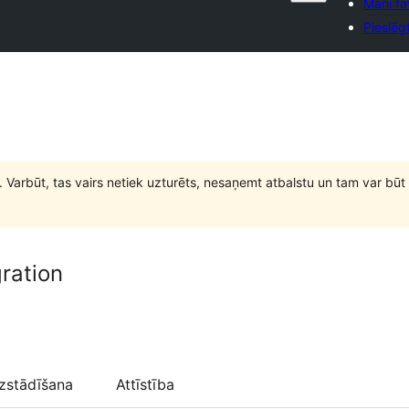
Mani fa
Pieslēg
. Varbūt, tas vairs netiek uzturēts, nesaņemt atbalstu un tam var 
ration
zstādīšana
Attīstība