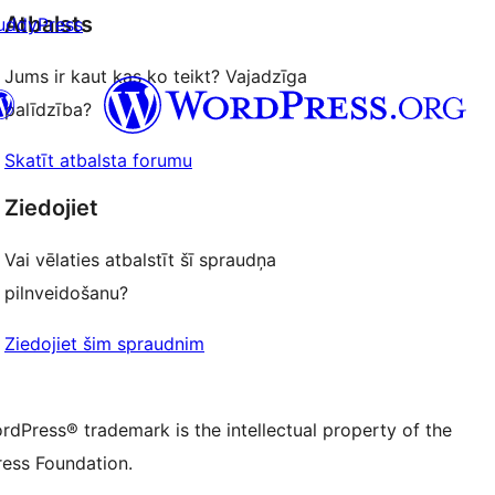
reviews
Atbalsts
uddyPress
Jums ir kaut kas ko teikt? Vajadzīga
palīdzība?
Skatīt atbalsta forumu
 kontu
su Bluesky kontu
Ziedojiet
ontu
su Threads kontu
u Instagram kontu
Vai vēlaties atbalstīt šī spraudņa
ontu
su TikTok kontu
pilnveidošanu?
be kanālu
su Tumblr kontu
Ziedojiet šim spraudnim
rdPress® trademark is the intellectual property of the
ess Foundation.