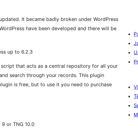
ng updated. It became badly broken under WordPress
 WordPress have been developed and there will be
P
J
s up to 6.2.3
U
P
ript that acts as a central repository for all your
and search through your records. This plugin
lugin is free, but to use it you need to purchase
Vi
T
S
M
G 9 or TNG 10.0