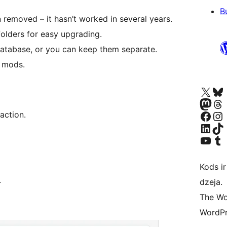
B
 removed – it hasn’t worked in several years.
olders for easy upgrading.
tabase, or you can keep them separate.
 mods.
Apmeklējiet mūsu X (agrāk Twitter)
Apmeklējiet mū
Apmeklējiet mūsu Mastodon k
Apmeklējiet mū
Apmeklējiet mūsu Facebook lapu
Apmeklējiet mūs
action.
Apmeklējiet mūsu LinkedIn k
Apmeklējiet mū
Apmeklējiet mūsu YouTu
Apmeklējiet mū
Kods ir
.
dzeja.
The Wo
WordPr