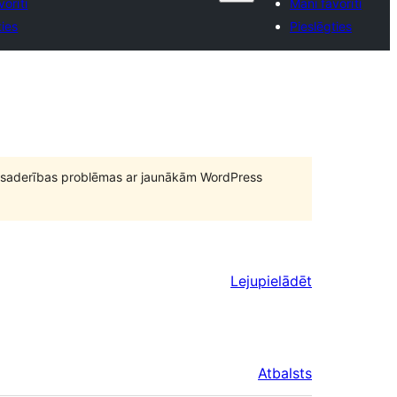
vorīti
Mani favorīti
ties
Pieslēgties
būt saderības problēmas ar jaunākām WordPress
Lejupielādēt
Atbalsts