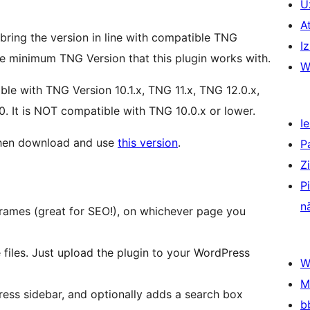
U
A
o bring the version in line with compatible TNG
Iz
e minimum TNG Version that this plugin works with.
W
le with TNG Version 10.1.x, TNG 11.x, TNG 12.0.x,
0. It is NOT compatible with TNG 10.0.x or lower.
Ie
 then download and use
this version
.
P
Z
P
n
rames (great for SEO!), on whichever page you
files. Just upload the plugin to your WordPress
W
M
ess sidebar, and optionally adds a search box
b