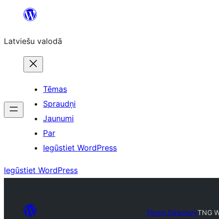
Pāriet
uz
Latviešu valodā
saturu
Tēmas
Spraudņi
Jaunumi
Par
Iegūstiet WordPress
Iegūstiet WordPress
Plugin Directory
TNG Wo