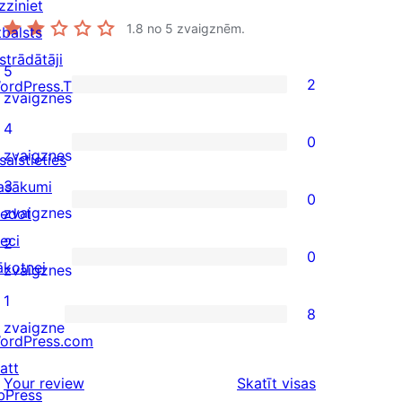
zziniet
1.8
no 5 zvaigznēm.
tbalsts
strādātāji
5
2
ordPress.TV
2
zvaigznes
5-
4
0
star
0
zvaigznes
saistieties
reviews
4-
3
asākumi
0
star
0
zvaigznes
iedot
reviews
3-
ieci
2
0
star
ākotnei
0
zvaigznes
reviews
2-
1
8
star
8
zvaigzne
ordPress.com
reviews
1-
att
star
atsauksmes
Your review
Skatīt visas
bPress