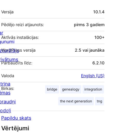
Meta
Versija
10.1.4
Pēdējo reizi atjaunots:
pirms
3 gadiem
ar
Aktīvās instalācijas:
100+
aunumi
zturētājs
WordPress versija
2.5 vai jaunāka
rivātums
Pārbaudīts līdz:
6.2.10
Valoda
English (US)
trīna
Birkas:
bridge
genealogy
integration
ēmas
praudņi
the next generation
tng
odeļi
Papildu skats
Vērtējumi