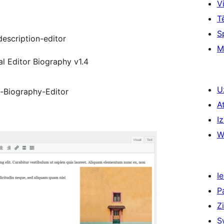
Vi
T
S
escription-editor
M
al Editor Biography v1.4
U
l-Biography-Editor
A
Iz
W
Ie
P
Z
S