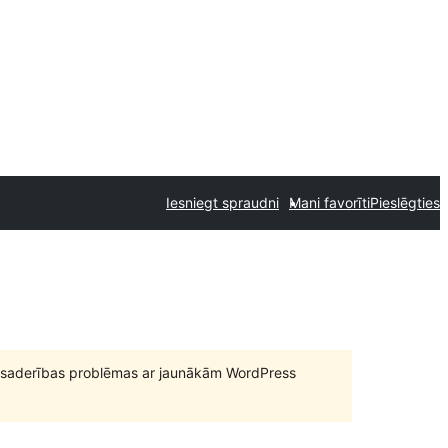
Iesniegt spraudni
Mani favorīti
Pieslēgties
būt saderības problēmas ar jaunākām WordPress