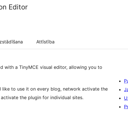
on Editor
zstādīšana
Attīstība
eld with a TinyMCE visual editor, allowing you to
P
d like to use it on every blog, network activate the
J
tivate the plugin for individual sites.
U
P