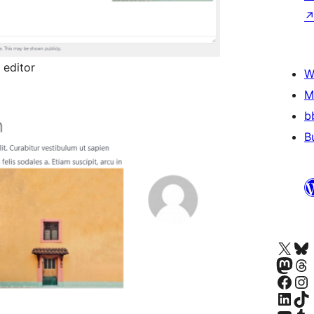
 editor
W
M
b
B
Apmeklējiet mūsu X (agrāk Twitter)
Apmeklējiet mū
Apmeklējiet mūsu Mastodon k
Apmeklējiet mū
Apmeklējiet mūsu Facebook lapu
Apmeklējiet mūs
Apmeklējiet mūsu LinkedIn k
Apmeklējiet mū