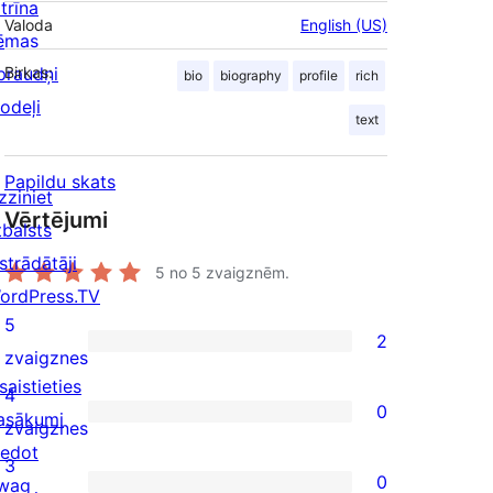
trīna
Valoda
English (US)
ēmas
praudņi
Birkas:
bio
biography
profile
rich
odeļi
text
Papildu skats
zziniet
Vērtējumi
tbalsts
strādātāji
5
no 5 zvaigznēm.
ordPress.TV
5
2
2
zvaigznes
saistieties
5-
4
0
asākumi
star
0
zvaigznes
iedot
reviews
4-
3
0
wag
star