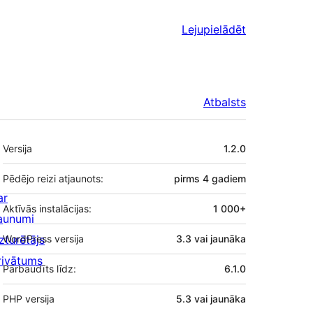
Lejupielādēt
Atbalsts
Meta
Versija
1.2.0
Pēdējo reizi atjaunots:
pirms
4 gadiem
ar
Aktīvās instalācijas:
1 000+
aunumi
zturētājs
WordPress versija
3.3 vai jaunāka
rivātums
Pārbaudīts līdz:
6.1.0
PHP versija
5.3 vai jaunāka