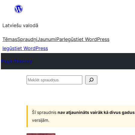
Pāriet
uz
Latviešu valodā
saturu
Tēmas
Spraudņi
Jaunumi
Par
Iegūstiet WordPress
Iegūstiet WordPress
Plugin Directory
Meklēt
spraudņus
Šī spraudnis
nav atjaunināts vairāk kā divus gadus
versijām.