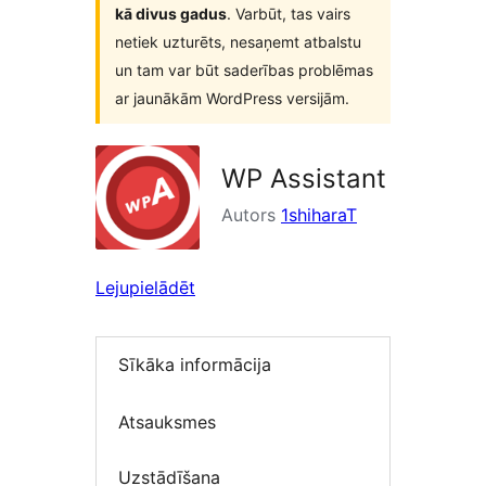
kā divus gadus
. Varbūt, tas vairs
netiek uzturēts, nesaņemt atbalstu
un tam var būt saderības problēmas
ar jaunākām WordPress versijām.
WP Assistant
Autors
1shiharaT
Lejupielādēt
Sīkāka informācija
Atsauksmes
Uzstādīšana