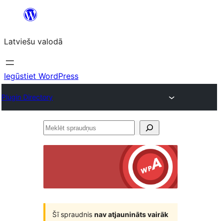
Pāriet
uz
Latviešu valodā
saturu
Iegūstiet WordPress
Plugin Directory
Meklēt
spraudņus
Šī spraudnis
nav atjaunināts vairāk