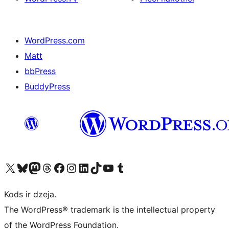
WordPress.com
Matt
bbPress
BuddyPress
Apmeklējiet mūsu X (agrāk Twitter) kontu
Apmeklējiet mūsu Bluesky kontu
Apmeklējiet mūsu Mastodon kontu
Apmeklējiet mūsu Threads kontu
Apmeklējiet mūsu Facebook lapu
Apmeklējiet mūsu Instagram kontu
Apmeklējiet mūsu LinkedIn kontu
Apmeklējiet mūsu TikTok kontu
Apmeklējiet mūsu YouTube kanālu
Apmeklējiet mūsu Tumblr kontu
Kods ir dzeja.
The WordPress® trademark is the intellectual property
of the WordPress Foundation.