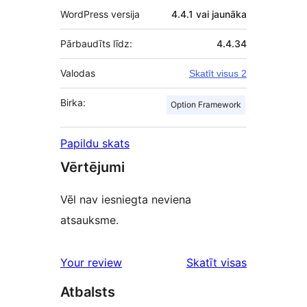
WordPress versija
4.4.1 vai jaunāka
Pārbaudīts līdz:
4.4.34
Valodas
Skatīt visus 2
Birka:
Option Framework
Papildu skats
Vērtējumi
Vēl nav iesniegta neviena
atsauksme.
atsauksmes
Your review
Skatīt visas
Atbalsts