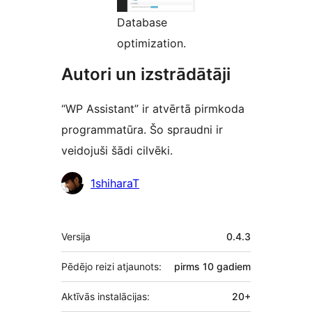
Database
optimization.
Autori un izstrādātāji
“WP Assistant” ir atvērtā pirmkoda
programmatūra. Šo spraudni ir
veidojuši šādi cilvēki.
Līdzdalībnieki
1shiharaT
Meta
Versija
0.4.3
Pēdējo reizi atjaunots:
pirms
10 gadiem
Aktīvās instalācijas:
20+