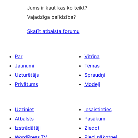
Jums ir kaut kas ko teikt?
Vajadzīga palīdzība?
Skatīt atbalsta forumu
Par
Vitrīna
Jaunumi
Tēmas
Uzturētājs
Spraudņi
Privātums
Modeļi
Uzziniet
Iesaistieties
Atbalsts
Pasākumi
Izstrādātāji
Ziedot
WordPress.TV
Pieci nākotnei