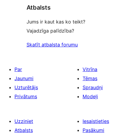
atsauksmes
Atbalsts
Jums ir kaut kas ko teikt?
Vajadzīga palīdzība?
Skatīt atbalsta forumu
Par
Vitrīna
Jaunumi
Tēmas
Uzturētājs
Spraudņi
Privātums
Modeļi
Uzziniet
Iesaistieties
Atbalsts
Pasākumi