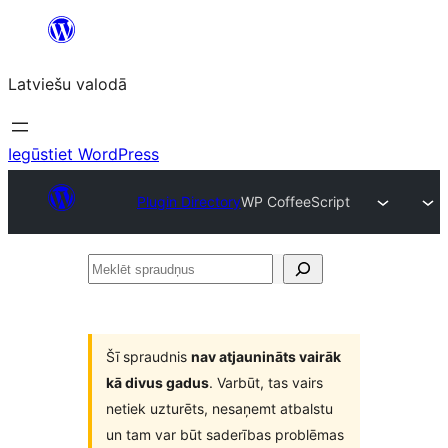
Pāriet
uz
Latviešu valodā
saturu
Iegūstiet WordPress
Plugin Directory
WP CoffeeScript
Meklēt
spraudņus
Šī spraudnis
nav atjaunināts vairāk
kā divus gadus
. Varbūt, tas vairs
netiek uzturēts, nesaņemt atbalstu
un tam var būt saderības problēmas