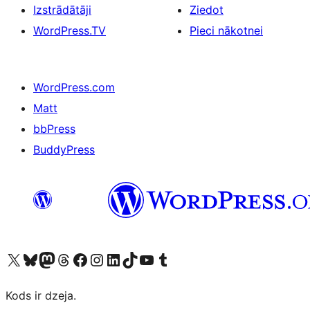
Izstrādātāji
Ziedot
WordPress.TV
Pieci nākotnei
WordPress.com
Matt
bbPress
BuddyPress
Apmeklējiet mūsu X (agrāk Twitter) kontu
Apmeklējiet mūsu Bluesky kontu
Apmeklējiet mūsu Mastodon kontu
Apmeklējiet mūsu Threads kontu
Apmeklējiet mūsu Facebook lapu
Apmeklējiet mūsu Instagram kontu
Apmeklējiet mūsu LinkedIn kontu
Apmeklējiet mūsu TikTok kontu
Apmeklējiet mūsu YouTube kanālu
Apmeklējiet mūsu Tumblr kontu
Kods ir dzeja.