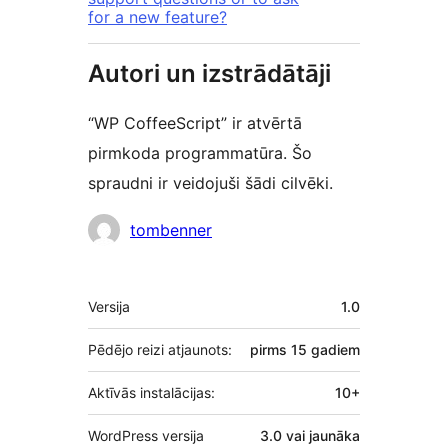
for a new feature?
Autori un izstrādātāji
“WP CoffeeScript” ir atvērtā
pirmkoda programmatūra. Šo
spraudni ir veidojuši šādi cilvēki.
Līdzdalībnieki
tombenner
Meta
Versija
1.0
Pēdējo reizi atjaunots:
pirms
15 gadiem
Aktīvās instalācijas:
10+
WordPress versija
3.0 vai jaunāka