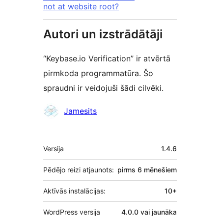
not at website root?
Autori un izstrādātāji
“Keybase.io Verification” ir atvērtā
pirmkoda programmatūra. Šo
spraudni ir veidojuši šādi cilvēki.
Līdzdalībnieki
Jamesits
Meta
Versija
1.4.6
Pēdējo reizi atjaunots:
pirms
6 mēnešiem
Aktīvās instalācijas:
10+
WordPress versija
4.0.0 vai jaunāka