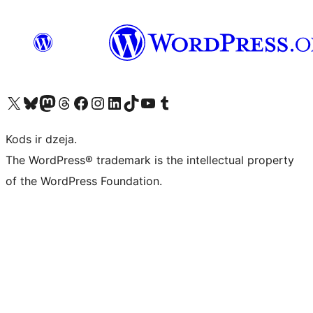
Apmeklējiet mūsu X (agrāk Twitter) kontu
Apmeklējiet mūsu Bluesky kontu
Apmeklējiet mūsu Mastodon kontu
Apmeklējiet mūsu Threads kontu
Apmeklējiet mūsu Facebook lapu
Apmeklējiet mūsu Instagram kontu
Apmeklējiet mūsu LinkedIn kontu
Apmeklējiet mūsu TikTok kontu
Apmeklējiet mūsu YouTube kanālu
Apmeklējiet mūsu Tumblr kontu
Kods ir dzeja.
The WordPress® trademark is the intellectual property
of the WordPress Foundation.