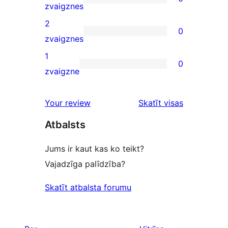
star
0
zvaigznes
reviews
3-
2
0
star
0
zvaigznes
reviews
2-
1
0
star
0
zvaigzne
reviews
1-
star
Your review
Skatīt visas
reviews
atsauksmes
Atbalsts
Jums ir kaut kas ko teikt?
Vajadzīga palīdzība?
Skatīt atbalsta forumu