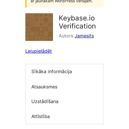
ar jaunākām WordPress versijām.
Keybase.io
Verification
Autors
Jamesits
Lejupielādēt
Sīkāka informācija
Atsauksmes
Uzstādīšana
Attīstība