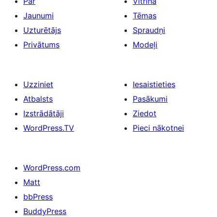
Par
Vitrīna
Jaunumi
Tēmas
Uzturētājs
Spraudņi
Privātums
Modeļi
Uzziniet
Iesaistieties
Atbalsts
Pasākumi
Izstrādātāji
Ziedot
WordPress.TV
Pieci nākotnei
WordPress.com
Matt
bbPress
BuddyPress