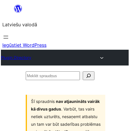
Pāriet
uz
Latviešu valodā
saturu
Iegūstiet WordPress
Plugin Directory
Meklēt
spraudņus
Šī spraudnis
nav atjaunināts vairāk
kā divus gadus
. Varbūt, tas vairs
netiek uzturēts, nesaņemt atbalstu
un tam var būt saderības problēmas