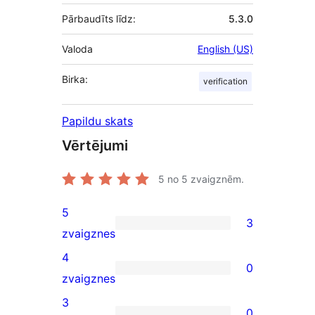
Pārbaudīts līdz:
5.3.0
Valoda
English (US)
Birka:
verification
Papildu skats
Vērtējumi
5
no 5 zvaigznēm.
5
3
3
zvaigznes
5-
4
0
star
0
zvaigznes
reviews
4-
3
0