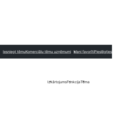
Iesniegt tēmu
Komerciālu tēmu uzņēmumi
Mani favorīti
Pieslēgties
Izkārtojums
Funkcija
Tēma