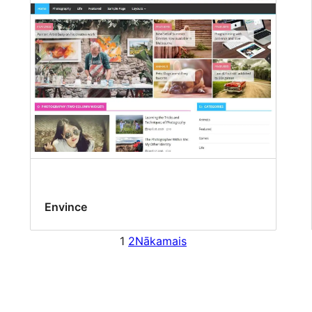
Envince
1
2
Nākamais