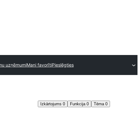
ēmu uzņēmumi
Mani favorīti
Pieslēgties
Izkārtojums
0
Funkcija
0
Tēma
0