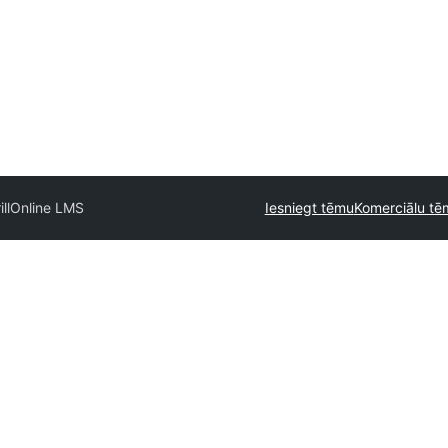
ll
Online LMS
Iesniegt tēmu
Komerciālu t