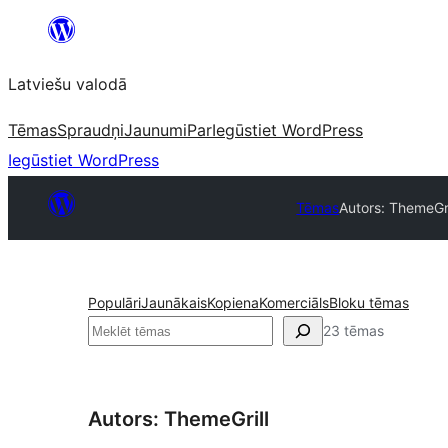
Pāriet
uz
Latviešu valodā
saturu
Tēmas
Spraudņi
Jaunumi
Par
Iegūstiet WordPress
Iegūstiet WordPress
Tēmas
Autors: ThemeGri
Populāri
Jaunākais
Kopiena
Komerciāls
Bloku tēmas
Meklēt
23 tēmas
Autors: ThemeGrill