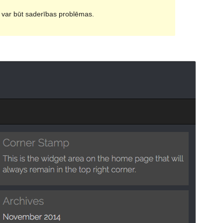
i var būt saderības problēmas.
Pārskati
Lejupielādēt
Versija
1.0.4
Pēdējoreiz atjaunināts
2 maijs, 2018
Aktīvas instalācijas
400+
Tēmas sākumlapa