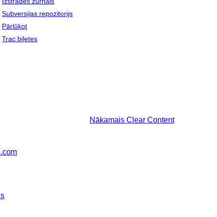
Izstrādes žurnāls
Subversijas repozitorijs
Pārlūkot
Trac biļetes
Nākamais
Clear Content
s.com
ss