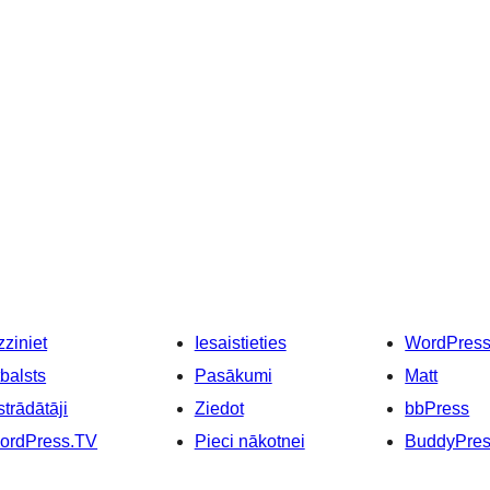
ziniet
Iesaistieties
WordPres
balsts
Pasākumi
Matt
strādātāji
Ziedot
bbPress
ordPress.TV
Pieci nākotnei
BuddyPre