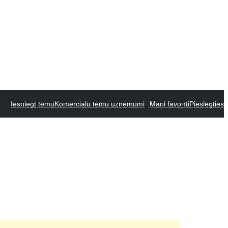
Iesniegt tēmu
Komerciālu tēmu uzņēmumi
Mani favorīti
Pieslēgties