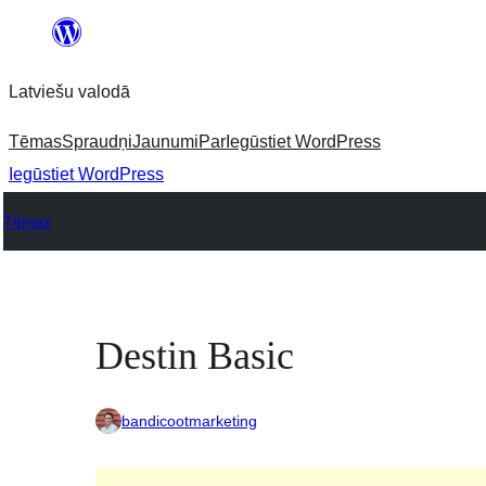
Pāriet
uz
Latviešu valodā
saturu
Tēmas
Spraudņi
Jaunumi
Par
Iegūstiet WordPress
Iegūstiet WordPress
Tēmas
Destin Basic
bandicootmarketing