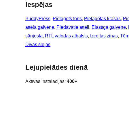
Iespējas
BuddyPress
, 
Pielāgots fons
, 
Pielāgotas krāsas
, 
Pi
attēla galvene
, 
Piedāvātie attēli
, 
Elastīga galvene
, 
sānjosla
, 
RTL valodas atbalsts
, 
Izceltas ziņas
, 
Tēm
Divas slejas
Lejupielādes dienā
Aktīvās instalācijas:
400+