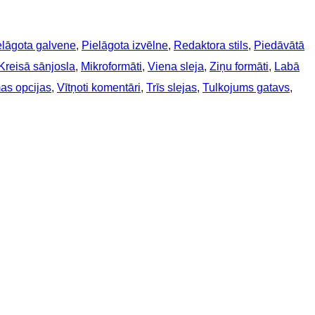
elāgota galvene
, 
Pielāgota izvēlne
, 
Redaktora stils
, 
Piedāvātā
Kreisā sānjosla
, 
Mikroformāti
, 
Viena sleja
, 
Ziņu formāti
, 
Labā
as opcijas
, 
Vītņoti komentāri
, 
Trīs slejas
, 
Tulkojums gatavs
, 