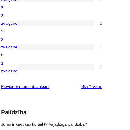
reviews
1
s
4-
3
star
zvaigzne
0
review
0
s
3-
2
star
zvaigzne
0
reviews
0
s
2-
1
star
0
0
zvaigzne
reviews
1-
star
atsauksmes
Pievienot manu atsauksmi
Skatīt visas
reviews
Palīdzība
Jums ir kaut kas ko teikt? Vajadzīga palīdzība?