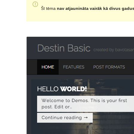
Šī tēma
nav atjaunināta vairāk kā divus gadu