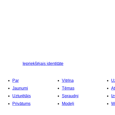
Iepriekšējais
identitāte
Par
Vitrīna
Uz
Jaunumi
Tēmas
At
Uzturētājs
Spraudņi
Iz
Privātums
Modeļi
W