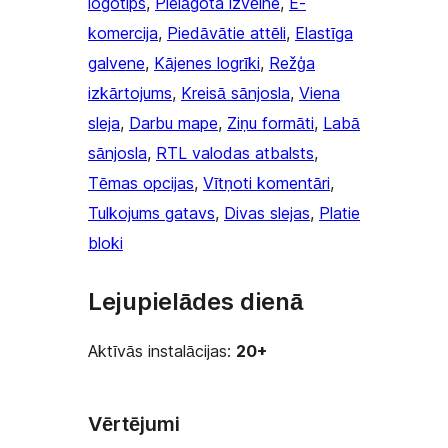
logotips
, 
Pielāgota izvēlne
, 
E-
komercija
, 
Piedāvātie attēli
, 
Elastīga
galvene
, 
Kājenes logrīki
, 
Režģa
izkārtojums
, 
Kreisā sānjosla
, 
Viena
sleja
, 
Darbu mape
, 
Ziņu formāti
, 
Labā
sānjosla
, 
RTL valodas atbalsts
, 
Tēmas opcijas
, 
Vītņoti komentāri
, 
Tulkojums gatavs
, 
Divas slejas
, 
Platie
bloki
Lejupielādes dienā
Aktīvās instalācijas:
20+
Vērtējumi