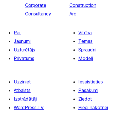
Corporate
Construction
Consultancy
Arc
Par
Vitrīna
Jaunumi
Tēmas
Uzturētājs
Spraudņi
Privātums
Modeļi
Uzziniet
Iesaistieties
Atbalsts
Pasākumi
Izstrādātāji
Ziedot
WordPress.TV
Pieci nākotnei