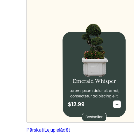
Pārskati
Lejupielādēt