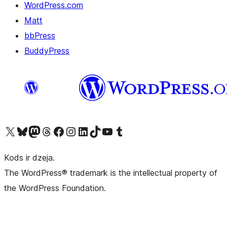
WordPress.com
Matt
bbPress
BuddyPress
Apmeklējiet mūsu X (agrāk Twitter) kontu
Apmeklējiet mūsu Bluesky kontu
Apmeklējiet mūsu Mastodon kontu
Apmeklējiet mūsu Threads kontu
Apmeklējiet mūsu Facebook lapu
Apmeklējiet mūsu Instagram kontu
Apmeklējiet mūsu LinkedIn kontu
Apmeklējiet mūsu TikTok kontu
Apmeklējiet mūsu YouTube kanālu
Apmeklējiet mūsu Tumblr kontu
Kods ir dzeja.
The WordPress® trademark is the intellectual property of
the WordPress Foundation.