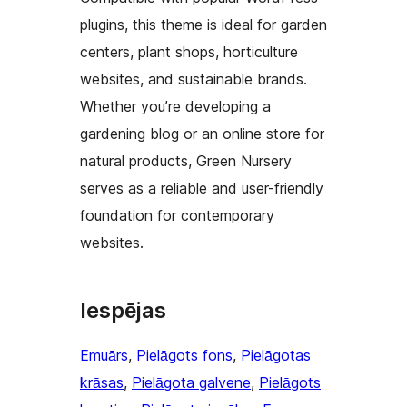
plugins, this theme is ideal for garden
centers, plant shops, horticulture
websites, and sustainable brands.
Whether you’re developing a
gardening blog or an online store for
natural products, Green Nursery
serves as a reliable and user-friendly
foundation for contemporary
websites.
Iespējas
Emuārs
, 
Pielāgots fons
, 
Pielāgotas
krāsas
, 
Pielāgota galvene
, 
Pielāgots