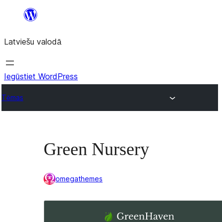
Pāriet
uz
Latviešu valodā
saturu
Iegūstiet WordPress
Tēmas
Green Nursery
omegathemes