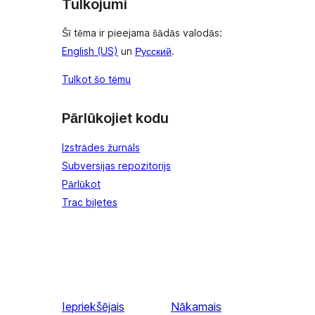
Tulkojumi
Šī tēma ir pieejama šādās valodās:
English (US)
un
Русский
.
Tulkot šo tēmu
Pārlūkojiet kodu
Izstrādes žurnāls
Subversijas repozitorijs
Pārlūkot
Trac biļetes
Iepriekšējais
Nākamais