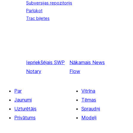
Subversijas repozitorijs
Pārlūkot
Trac biļetes
Iepriekšējais
SWP
Nākamais
News
Notary
Flow
Par
Vitrīna
Jaunumi
Tēmas
Uzturētājs
Spraudņi
Privātums
Modeļi