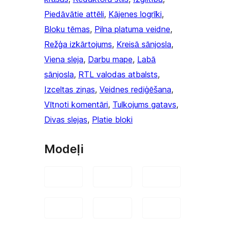
Piedāvātie attēli
, 
Kājenes logrīki
, 
Bloku tēmas
, 
Pilna platuma veidne
, 
Režģa izkārtojums
, 
Kreisā sānjosla
, 
Viena sleja
, 
Darbu mape
, 
Labā
sānjosla
, 
RTL valodas atbalsts
, 
Izceltas ziņas
, 
Veidnes rediģēšana
, 
Vītņoti komentāri
, 
Tulkojums gatavs
, 
Divas slejas
, 
Platie bloki
Modeļi