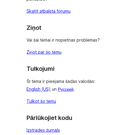
Skatīt atbalsta forumu
Ziņot
Vai šai tēmai ir nopietnas problēmas?
Ziņot par šo tēmu
Tulkojumi
Šī tēma ir pieejama šādās valodās:
English (US)
un
Русский
.
Tulkot šo tēmu
Pārlūkojiet kodu
Izstrādes žurnāls