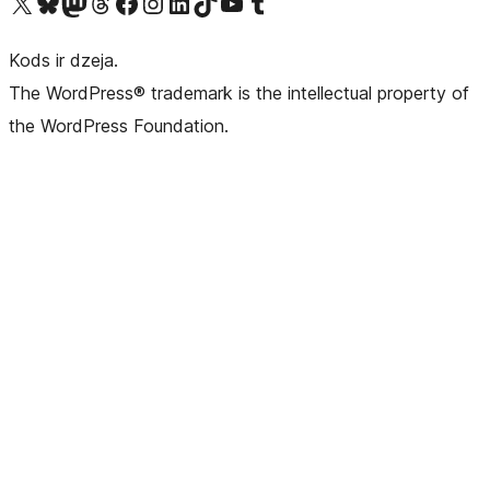
Apmeklējiet mūsu X (agrāk Twitter) kontu
Apmeklējiet mūsu Bluesky kontu
Apmeklējiet mūsu Mastodon kontu
Apmeklējiet mūsu Threads kontu
Apmeklējiet mūsu Facebook lapu
Apmeklējiet mūsu Instagram kontu
Apmeklējiet mūsu LinkedIn kontu
Apmeklējiet mūsu TikTok kontu
Apmeklējiet mūsu YouTube kanālu
Apmeklējiet mūsu Tumblr kontu
Kods ir dzeja.
The WordPress® trademark is the intellectual property of
the WordPress Foundation.