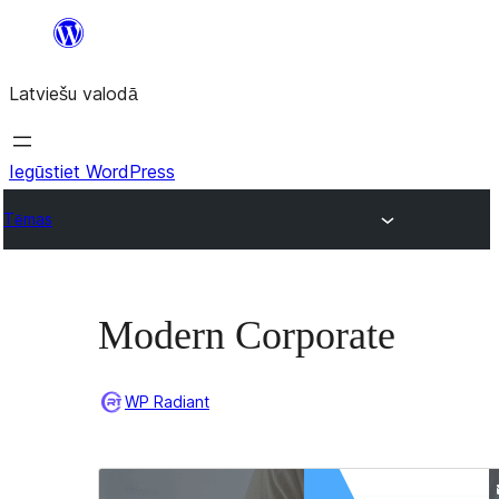
Pāriet
uz
Latviešu valodā
saturu
Iegūstiet WordPress
Tēmas
Modern Corporate
WP Radiant