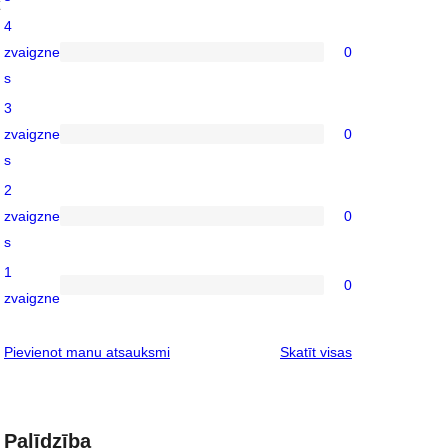
5-
4
star
zvaigzne
0
reviews
0
s
4-
3
star
zvaigzne
0
reviews
0
s
3-
2
star
zvaigzne
0
reviews
0
s
2-
1
star
0
0
zvaigzne
reviews
1-
star
atsauksmes
Pievienot manu atsauksmi
Skatīt visas
reviews
Palīdzība