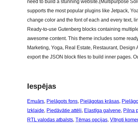
need to build a stunning website.(Multipurpose Sol
supports the most popular plugins like Jetpack, Y
change color and the font of each and every text, l
Ready-to-use Gutenberg blocks containing multiple
awesome content. This theme includes some ready
Marketing, Yoga, Real Estate, Restaurant, Design 
export the JSON block files to build inner pages. O
Iespējas
Emuārs
, 
Pielāgots fons
, 
Pielāgotas krāsas
, 
Pielāgo
Izklaide
, 
Piedāvātie attēli
, 
Elastīga galvene
, 
Pilna 
RTL valodas atbalsts
, 
Tēmas opcijas
, 
Vītņoti komen