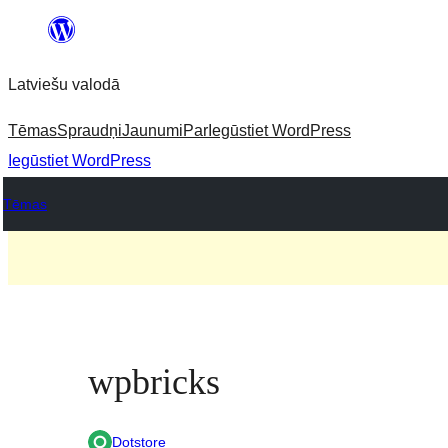
Pāriet
uz
Latviešu valodā
saturu
Tēmas
Spraudņi
Jaunumi
Par
Iegūstiet WordPress
Iegūstiet WordPress
Tēmas
wpbricks
Dotstore