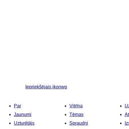
Iepriekšējais
ikonwp
Par
Vitrīna
Uz
Jaunumi
Tēmas
At
Uzturētājs
Spraudņi
Iz