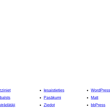
ziniet
Iesaistieties
WordPres
balsts
Pasākumi
Matt
strādātāji
Ziedot
bbPress