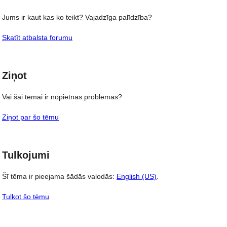
Jums ir kaut kas ko teikt? Vajadzīga palīdzība?
Skatīt atbalsta forumu
Ziņot
Vai šai tēmai ir nopietnas problēmas?
Ziņot par šo tēmu
Tulkojumi
Šī tēma ir pieejama šādās valodās:
English (US)
.
Tulkot šo tēmu