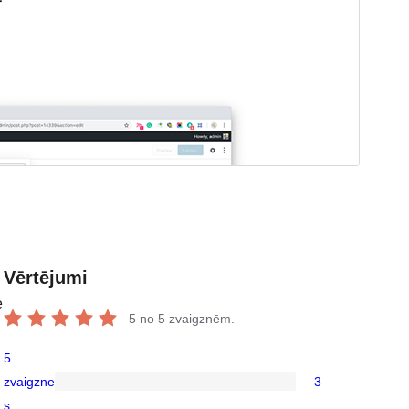
Vērtējumi
e
5
no 5 zvaigznēm.
5
zvaigzne
3
3
s