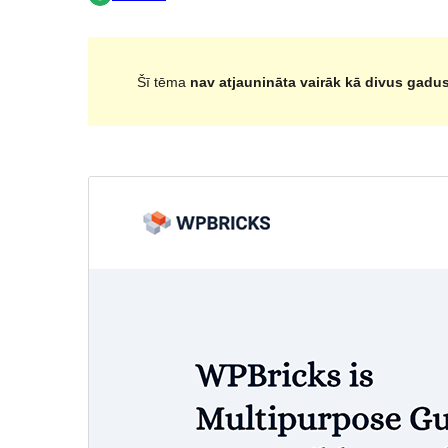
Šī tēma
nav atjaunināta vairāk kā divus gadu