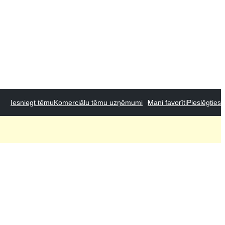
Iesniegt tēmu
Komerciālu tēmu uzņēmumi
Mani favorīti
Pieslēgties