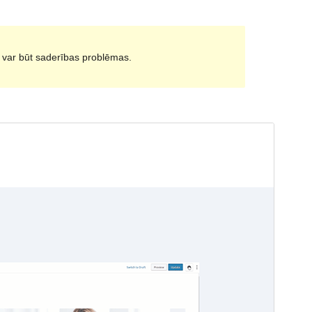
i var būt saderības problēmas.
Pārskati
Lejupielādēt
Versija
1.1
Pēdējoreiz atjaunināts
16 jūlijs, 2020
Aktīvas instalācijas
50+
WordPress versija
5.0
PHP versija
5.6