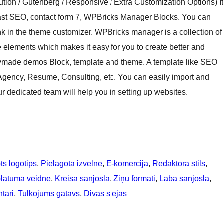
ution / Gutenberg / Responsive / Extra Customization Options) It
oast SEO, contact form 7, WPBricks Manager Blocks. You can
ink in the theme customizer. WPBricks manager is a collection of
 elements which makes it easy for you to create better and
made demos Block, template and theme. A template like SEO
Agency, Resume, Consulting, etc. You can easily import and
ur dedicated team will help you in setting up websites.
ts logotips
, 
Pielāgota izvēlne
, 
E-komercija
, 
Redaktora stils
, 
platuma veidne
, 
Kreisā sānjosla
, 
Ziņu formāti
, 
Labā sānjosla
, 
tāri
, 
Tulkojums gatavs
, 
Divas slejas