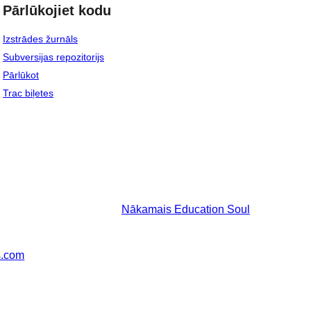
Pārlūkojiet kodu
Izstrādes žurnāls
Subversijas repozitorijs
Pārlūkot
Trac biļetes
Nākamais
Education Soul
s.com